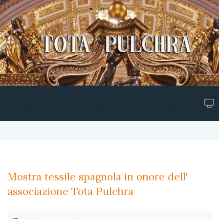
Mostra tessile spagnola in onore dell'
associazione Tota Pulchra