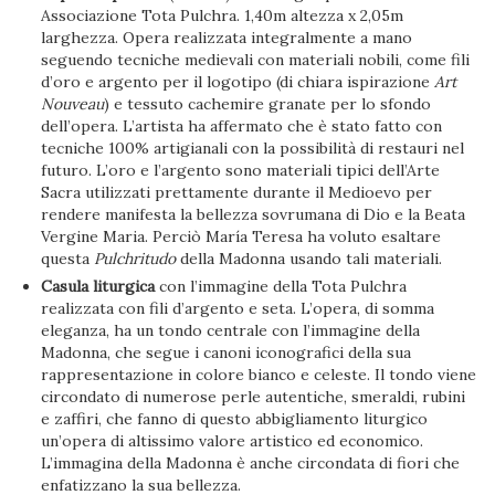
Associazione Tota Pulchra. 1,40m altezza x 2,05m
larghezza. Opera realizzata integralmente a mano
seguendo tecniche medievali con materiali nobili, come fili
d’oro e argento per il logotipo (di chiara ispirazione
Art
Nouveau
) e tessuto cachemire granate per lo sfondo
dell’opera. L’artista ha affermato che è stato fatto con
tecniche 100% artigianali con la possibilità di restauri nel
futuro. L’oro e l’argento sono materiali tipici dell’Arte
Sacra utilizzati prettamente durante il Medioevo per
rendere manifesta la bellezza sovrumana di Dio e la Beata
Vergine Maria. Perciò María Teresa ha voluto esaltare
questa
Pulchritudo
della Madonna usando tali materiali.
Casula liturgica
con l’immagine della Tota Pulchra
realizzata con fili d’argento e seta. L’opera, di somma
eleganza, ha un tondo centrale con l’immagine della
Madonna, che segue i canoni iconografici della sua
rappresentazione in colore bianco e celeste. Il tondo viene
circondato di numerose perle autentiche, smeraldi, rubini
e zaffiri, che fanno di questo abbigliamento liturgico
un’opera di altissimo valore artistico ed economico.
L’immagina della Madonna è anche circondata di fiori che
enfatizzano la sua bellezza.