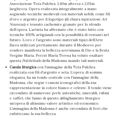
Associazione Tota Pulchra. 1,40m altezza x 2,05m
larghezza. Opera realizzata integralmente a mano
seguendo tecniche medievali con materiali nobili, come fili
d’oro e argento per il logotipo (di chiara ispirazione
Art
Nouveau
) e tessuto cachemire granate per lo sfondo
dell’opera. L’artista ha affermato che è stato fatto con
tecniche 100% artigianali con la possibilità di restauri nel
futuro. L’oro e l’argento sono materiali tipici dell’Arte
Sacra utilizzati prettamente durante il Medioevo per
rendere manifesta la bellezza sovrumana di Dio e la Beata
Vergine Maria. Perciò María Teresa ha voluto esaltare
questa
Pulchritudo
della Madonna usando tali materiali.
Casula liturgica
con l’immagine della Tota Pulchra
realizzata con fili d’argento e seta. L’opera, di somma
eleganza, ha un tondo centrale con l’immagine della
Madonna, che segue i canoni iconografici della sua
rappresentazione in colore bianco e celeste. Il tondo viene
circondato di numerose perle autentiche, smeraldi, rubini
e zaffiri, che fanno di questo abbigliamento liturgico
un’opera di altissimo valore artistico ed economico.
L’immagina della Madonna è anche circondata di fiori che
enfatizzano la sua bellezza.