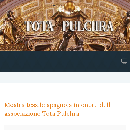
Mostra tessile spagnola in onore dell'
associazione Tota Pulchra