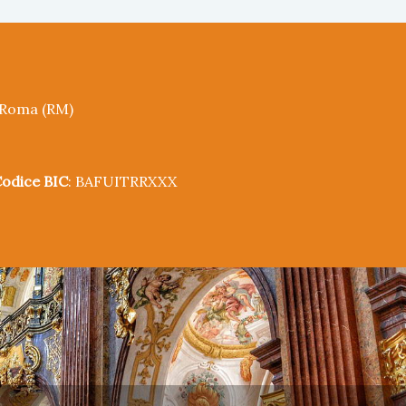
5 Roma (RM)
odice BIC
: BAFUITRRXXX