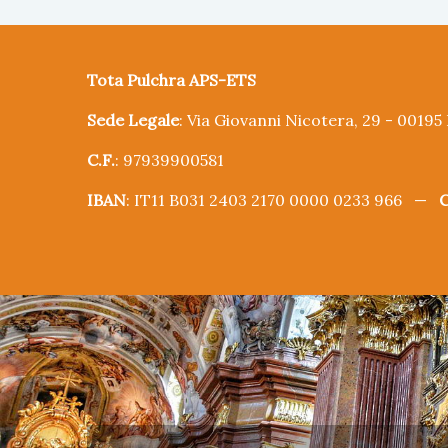
Tota Pulchra APS-ETS
Sede Legale
: Via Giovanni Nicotera, 29 - 0019
C.F.
: 97939900581
IBAN
: IT11 B031 2403 2170 0000 0233 966 —
C