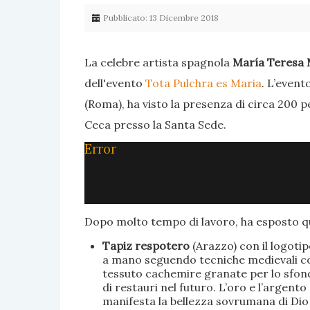
Pubblicato: 13 Dicembre 2018
La celebre artista spagnola
María Teresa 
dell'evento
Tota Pulchra es Maria
. L’event
(Roma), ha visto la presenza di circa 200 p
Ceca presso la Santa Sede.
Error
Dopo molto tempo di lavoro, ha esposto qu
Tapiz respotero
(Arazzo) con il logoti
a mano seguendo tecniche medievali con 
tessuto cachemire granate per lo sfondo
di restauri nel futuro. L’oro e l’argent
manifesta la bellezza sovrumana di Dio