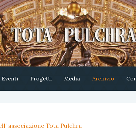
Eventi
Progetti
Media
Archivio
Con
ll' associazione Tota Pulchra