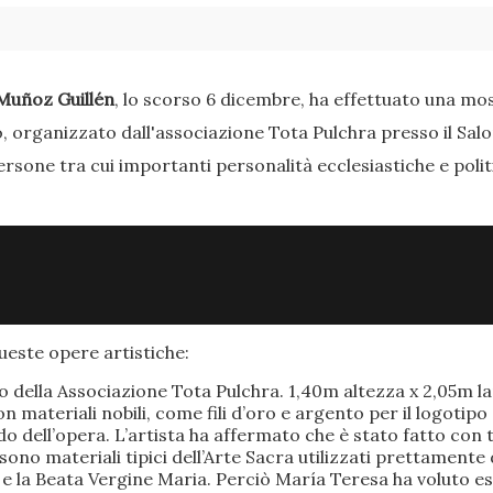
Muñoz Guillén
, lo scorso 6 dicembre, ha effettuato una most
o, organizzato dall'associazione Tota Pulchra presso il Sal
ersone tra cui importanti personalità ecclesiastiche e poli
este opere artistiche:
po della Associazione Tota Pulchra. 1,40m altezza x 2,05m 
materiali nobili, come fili d’oro e argento per il logotipo 
 dell’opera. L’artista ha affermato che è stato fatto con t
o sono materiali tipici dell’Arte Sacra utilizzati prettamen
 e la Beata Vergine Maria. Perciò María Teresa ha voluto e