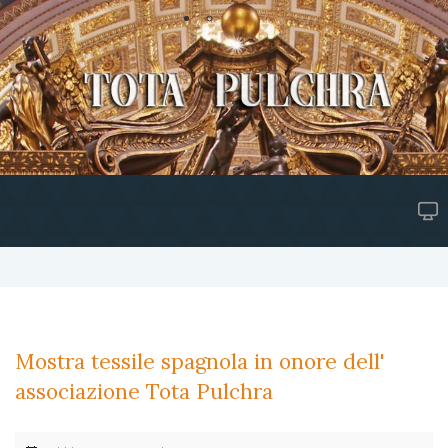
Mostra tessile spagnola in onore dell'
associazione Tota Pulchra