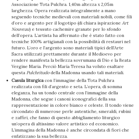
Associazione Tota Pulchra. 1,40m altezza x 2,05m
larghezza. Opera realizzata integralmente a mano
seguendo tecniche medievali con materiali nobili, come fili
d’oro e argento per il logotipo (di chiara ispirazione
Art
Nouveau
) e tessuto cachemire granate per lo sfondo
dell’opera. L’artista ha affermato che è stato fatto con
tecniche 100% artigianali con la possibilità di restauri nel
futuro. L’oro e l’argento sono materiali tipici dell’Arte
Sacra utilizzati prettamente durante il Medioevo per
rendere manifesta la bellezza sovrumana di Dio e la Beata
Vergine Maria. Perciò María Teresa ha voluto esaltare
questa
Pulchritudo
della Madonna usando tali materiali.
Casula liturgica
con l’immagine della Tota Pulchra
realizzata con fili d’argento e seta. L’opera, di somma
eleganza, ha un tondo centrale con l’immagine della
Madonna, che segue i canoni iconografici della sua
rappresentazione in colore bianco e celeste. Il tondo viene
circondato di numerose perle autentiche, smeraldi, rubini
e zaffiri, che fanno di questo abbigliamento liturgico
un’opera di altissimo valore artistico ed economico.
L’immagina della Madonna è anche circondata di fiori che
enfatizzano la sua bellezza.