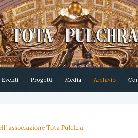
Eventi
Progetti
Media
Archivio
Con
ll' associazione Tota Pulchra