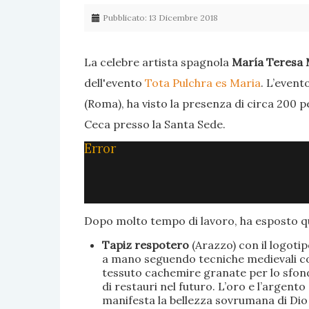
Pubblicato: 13 Dicembre 2018
La celebre artista spagnola
María Teresa 
dell'evento
Tota Pulchra es Maria
. L’event
(Roma), ha visto la presenza di circa 200 p
Ceca presso la Santa Sede.
Error
Dopo molto tempo di lavoro, ha esposto qu
Tapiz respotero
(Arazzo) con il logoti
a mano seguendo tecniche medievali con 
tessuto cachemire granate per lo sfondo
di restauri nel futuro. L’oro e l’argent
manifesta la bellezza sovrumana di Dio