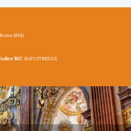
5 Roma (RM)
odice BIC
: BAFUITRRXXX