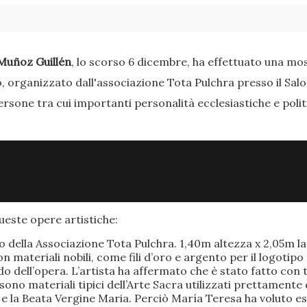
Muñoz Guillén
, lo scorso 6 dicembre, ha effettuato una most
o, organizzato dall'associazione Tota Pulchra presso il Sal
ersone tra cui importanti personalità ecclesiastiche e poli
este opere artistiche:
po della Associazione Tota Pulchra. 1,40m altezza x 2,05m 
materiali nobili, come fili d’oro e argento per il logotipo 
 dell’opera. L’artista ha affermato che è stato fatto con t
o sono materiali tipici dell’Arte Sacra utilizzati prettamen
 e la Beata Vergine Maria. Perciò María Teresa ha voluto e