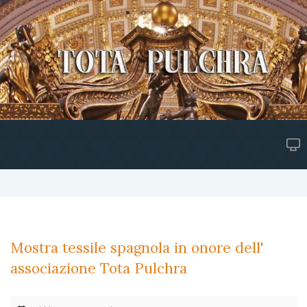
Mostra tessile spagnola in onore dell'
associazione Tota Pulchra