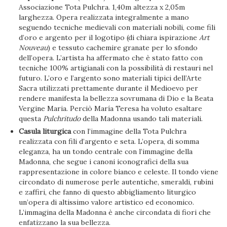
Associazione Tota Pulchra. 1,40m altezza x 2,05m
larghezza. Opera realizzata integralmente a mano
seguendo tecniche medievali con materiali nobili, come fili
d’oro e argento per il logotipo (di chiara ispirazione
Art
Nouveau
) e tessuto cachemire granate per lo sfondo
dell’opera. L’artista ha affermato che è stato fatto con
tecniche 100% artigianali con la possibilità di restauri nel
futuro. L’oro e l’argento sono materiali tipici dell’Arte
Sacra utilizzati prettamente durante il Medioevo per
rendere manifesta la bellezza sovrumana di Dio e la Beata
Vergine Maria. Perciò María Teresa ha voluto esaltare
questa
Pulchritudo
della Madonna usando tali materiali.
Casula liturgica
con l’immagine della Tota Pulchra
realizzata con fili d’argento e seta. L’opera, di somma
eleganza, ha un tondo centrale con l’immagine della
Madonna, che segue i canoni iconografici della sua
rappresentazione in colore bianco e celeste. Il tondo viene
circondato di numerose perle autentiche, smeraldi, rubini
e zaffiri, che fanno di questo abbigliamento liturgico
un’opera di altissimo valore artistico ed economico.
L’immagina della Madonna è anche circondata di fiori che
enfatizzano la sua bellezza.