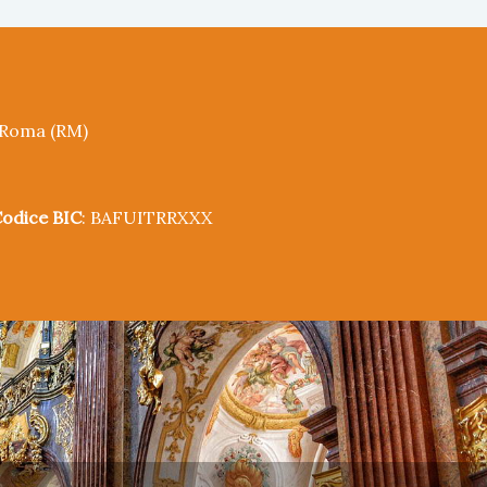
5 Roma (RM)
odice BIC
: BAFUITRRXXX