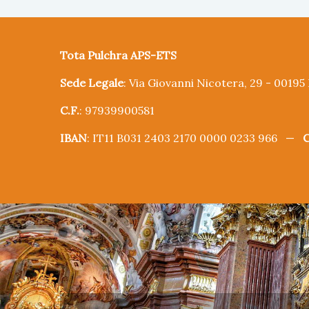
Tota Pulchra APS-ETS
Sede Legale
: Via Giovanni Nicotera, 29 - 0019
C.F.
: 97939900581
IBAN
: IT11 B031 2403 2170 0000 0233 966 —
C