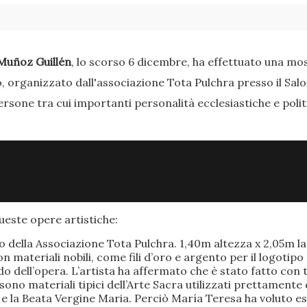
Muñoz Guillén
, lo scorso 6 dicembre, ha effettuato una most
o, organizzato dall'associazione Tota Pulchra presso il Sal
ersone tra cui importanti personalità ecclesiastiche e poli
este opere artistiche:
po della Associazione Tota Pulchra. 1,40m altezza x 2,05m 
materiali nobili, come fili d’oro e argento per il logotipo 
 dell’opera. L’artista ha affermato che è stato fatto con t
o sono materiali tipici dell’Arte Sacra utilizzati prettamen
 e la Beata Vergine Maria. Perciò María Teresa ha voluto e