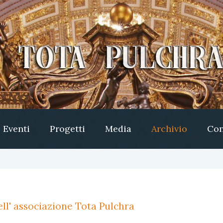
Eventi
Progetti
Media
Archivio
Con
ll' associazione Tota Pulchra