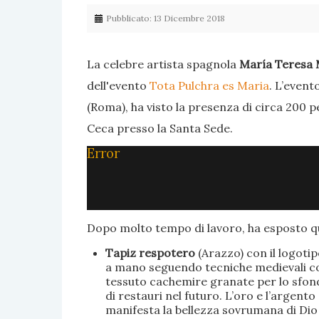
Pubblicato: 13 Dicembre 2018
La celebre artista spagnola
María Teresa 
dell'evento
Tota Pulchra es Maria
. L’event
(Roma), ha visto la presenza di circa 200 p
Ceca presso la Santa Sede.
Error
Dopo molto tempo di lavoro, ha esposto qu
Tapiz respotero
(Arazzo) con il logoti
a mano seguendo tecniche medievali con 
tessuto cachemire granate per lo sfondo
di restauri nel futuro. L’oro e l’argent
manifesta la bellezza sovrumana di Dio