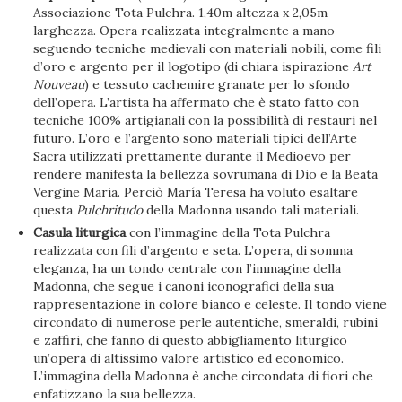
Associazione Tota Pulchra. 1,40m altezza x 2,05m
larghezza. Opera realizzata integralmente a mano
seguendo tecniche medievali con materiali nobili, come fili
d’oro e argento per il logotipo (di chiara ispirazione
Art
Nouveau
) e tessuto cachemire granate per lo sfondo
dell’opera. L’artista ha affermato che è stato fatto con
tecniche 100% artigianali con la possibilità di restauri nel
futuro. L’oro e l’argento sono materiali tipici dell’Arte
Sacra utilizzati prettamente durante il Medioevo per
rendere manifesta la bellezza sovrumana di Dio e la Beata
Vergine Maria. Perciò María Teresa ha voluto esaltare
questa
Pulchritudo
della Madonna usando tali materiali.
Casula liturgica
con l’immagine della Tota Pulchra
realizzata con fili d’argento e seta. L’opera, di somma
eleganza, ha un tondo centrale con l’immagine della
Madonna, che segue i canoni iconografici della sua
rappresentazione in colore bianco e celeste. Il tondo viene
circondato di numerose perle autentiche, smeraldi, rubini
e zaffiri, che fanno di questo abbigliamento liturgico
un’opera di altissimo valore artistico ed economico.
L’immagina della Madonna è anche circondata di fiori che
enfatizzano la sua bellezza.