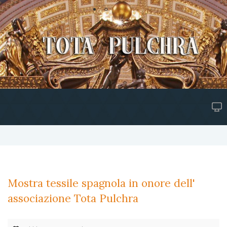
Mostra tessile spagnola in onore dell'
associazione Tota Pulchra