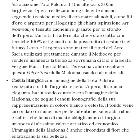
Associazione Tota Pulchra. 1,40m altezza x 2,05m
larghezza. Opera realizzata integralmente a mano
seguendo tecniche medievali con materiali nobili, come fili
d’oro e argento per il logotipo (di chiara ispirazione
Art
Nouveau
) e tessuto cachemire granate per lo sfondo
dell’opera. L’artista ha affermato che è stato fatto con
tecniche 100% artigianali con la possibilità di restauri nel
futuro. L’oro e l’argento sono materiali tipici dell’Arte
Sacra utilizzati prettamente durante il Medioevo per
rendere manifesta la bellezza sovrumana di Dio e la Beata
Vergine Maria. Perciò María Teresa ha voluto esaltare
questa
Pulchritudo
della Madonna usando tali materiali.
Casula liturgica
con l’immagine della Tota Pulchra
realizzata con fili d’argento e seta. L’opera, di somma
eleganza, ha un tondo centrale con l’immagine della
Madonna, che segue i canoni iconografici della sua
rappresentazione in colore bianco e celeste. Il tondo viene
circondato di numerose perle autentiche, smeraldi, rubini
e zaffiri, che fanno di questo abbigliamento liturgico
un’opera di altissimo valore artistico ed economico.
L’immagina della Madonna è anche circondata di fiori che
enfatizzano la sua bellezza.