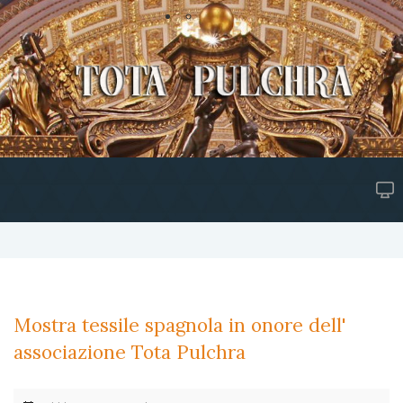
Mostra tessile spagnola in onore dell'
associazione Tota Pulchra