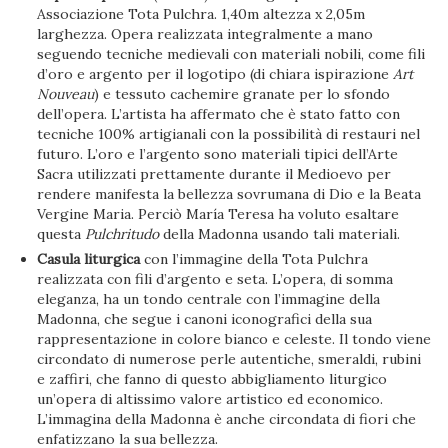
Associazione Tota Pulchra. 1,40m altezza x 2,05m
larghezza. Opera realizzata integralmente a mano
seguendo tecniche medievali con materiali nobili, come fili
d’oro e argento per il logotipo (di chiara ispirazione
Art
Nouveau
) e tessuto cachemire granate per lo sfondo
dell’opera. L’artista ha affermato che è stato fatto con
tecniche 100% artigianali con la possibilità di restauri nel
futuro. L’oro e l’argento sono materiali tipici dell’Arte
Sacra utilizzati prettamente durante il Medioevo per
rendere manifesta la bellezza sovrumana di Dio e la Beata
Vergine Maria. Perciò María Teresa ha voluto esaltare
questa
Pulchritudo
della Madonna usando tali materiali.
Casula liturgica
con l’immagine della Tota Pulchra
realizzata con fili d’argento e seta. L’opera, di somma
eleganza, ha un tondo centrale con l’immagine della
Madonna, che segue i canoni iconografici della sua
rappresentazione in colore bianco e celeste. Il tondo viene
circondato di numerose perle autentiche, smeraldi, rubini
e zaffiri, che fanno di questo abbigliamento liturgico
un’opera di altissimo valore artistico ed economico.
L’immagina della Madonna è anche circondata di fiori che
enfatizzano la sua bellezza.