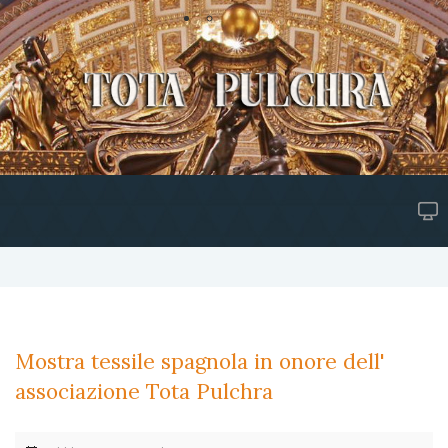
Mostra tessile spagnola in onore dell'
associazione Tota Pulchra