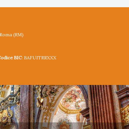
5 Roma (RM)
odice BIC
: BAFUITRRXXX