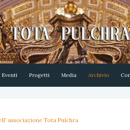
Eventi
Progetti
Media
Archivio
Con
ll' associazione Tota Pulchra