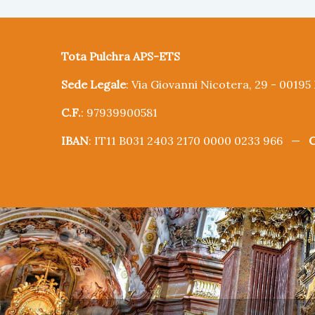
Tota Pulchra APS-ETS
Sede Legale
: Via Giovanni Nicotera, 29 - 0019
C.F.
: 97939900581
IBAN
: IT11 B031 2403 2170 0000 0233 966 —
C