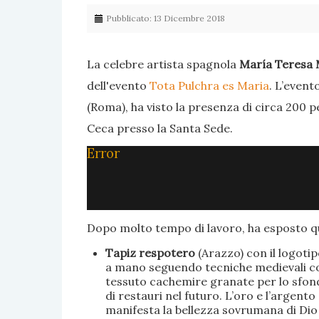
Pubblicato: 13 Dicembre 2018
La celebre artista spagnola
María Teresa 
dell'evento
Tota Pulchra es Maria
. L’event
(Roma), ha visto la presenza di circa 200 p
Ceca presso la Santa Sede.
Error
Dopo molto tempo di lavoro, ha esposto qu
Tapiz respotero
(Arazzo) con il logoti
a mano seguendo tecniche medievali con 
tessuto cachemire granate per lo sfondo
di restauri nel futuro. L’oro e l’argent
manifesta la bellezza sovrumana di Dio