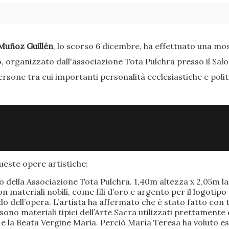
Muñoz Guillén
, lo scorso 6 dicembre, ha effettuato una most
o, organizzato dall'associazione Tota Pulchra presso il Sal
ersone tra cui importanti personalità ecclesiastiche e poli
este opere artistiche:
po della Associazione Tota Pulchra. 1,40m altezza x 2,05m 
materiali nobili, come fili d’oro e argento per il logotipo 
 dell’opera. L’artista ha affermato che è stato fatto con t
o sono materiali tipici dell’Arte Sacra utilizzati prettamen
 e la Beata Vergine Maria. Perciò María Teresa ha voluto e