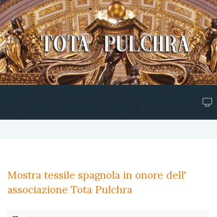
Mostra tessile spagnola in onore dell'
associazione Tota Pulchra