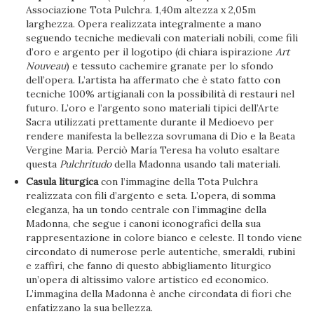
Associazione Tota Pulchra. 1,40m altezza x 2,05m
larghezza. Opera realizzata integralmente a mano
seguendo tecniche medievali con materiali nobili, come fili
d’oro e argento per il logotipo (di chiara ispirazione
Art
Nouveau
) e tessuto cachemire granate per lo sfondo
dell’opera. L’artista ha affermato che è stato fatto con
tecniche 100% artigianali con la possibilità di restauri nel
futuro. L’oro e l’argento sono materiali tipici dell’Arte
Sacra utilizzati prettamente durante il Medioevo per
rendere manifesta la bellezza sovrumana di Dio e la Beata
Vergine Maria. Perciò María Teresa ha voluto esaltare
questa
Pulchritudo
della Madonna usando tali materiali.
Casula liturgica
con l’immagine della Tota Pulchra
realizzata con fili d’argento e seta. L’opera, di somma
eleganza, ha un tondo centrale con l’immagine della
Madonna, che segue i canoni iconografici della sua
rappresentazione in colore bianco e celeste. Il tondo viene
circondato di numerose perle autentiche, smeraldi, rubini
e zaffiri, che fanno di questo abbigliamento liturgico
un’opera di altissimo valore artistico ed economico.
L’immagina della Madonna è anche circondata di fiori che
enfatizzano la sua bellezza.