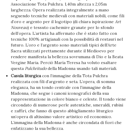
Associazione Tota Pulchra. 1,40m altezza x 2,05m
larghezza. Opera realizzata integralmente a mano
seguendo tecniche medievali con materiali nobili, come fili
d’oro e argento per il logotipo (di chiara ispirazione
Art
Nouveau
) e tessuto cachemire granate per lo sfondo
dell’opera. L’artista ha affermato che è stato fatto con
tecniche 100% artigianali con la possibilità di restauri nel
futuro. L’oro e l’argento sono materiali tipici dell’Arte
Sacra utilizzati prettamente durante il Medioevo per
rendere manifesta la bellezza sovrumana di Dio e la Beata
Vergine Maria. Perciò María Teresa ha voluto esaltare
questa
Pulchritudo
della Madonna usando tali materiali.
Casula liturgica
con l’immagine della Tota Pulchra
realizzata con fili d’argento e seta. L’opera, di somma
eleganza, ha un tondo centrale con l’immagine della
Madonna, che segue i canoni iconografici della sua
rappresentazione in colore bianco e celeste. Il tondo viene
circondato di numerose perle autentiche, smeraldi, rubini
e zaffiri, che fanno di questo abbigliamento liturgico
un’opera di altissimo valore artistico ed economico.
L’immagina della Madonna è anche circondata di fiori che
enfatizzano la sua bellezza.