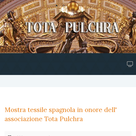
Mostra tessile spagnola in onore dell'
associazione Tota Pulchra