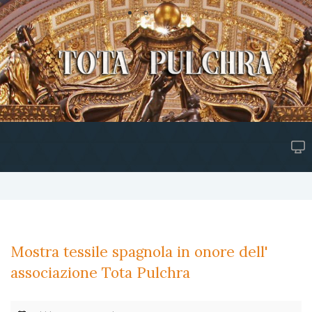
Mostra tessile spagnola in onore dell'
associazione Tota Pulchra