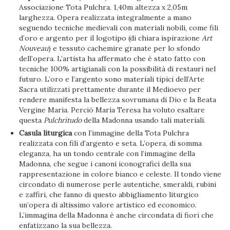
Associazione Tota Pulchra. 1,40m altezza x 2,05m
larghezza. Opera realizzata integralmente a mano
seguendo tecniche medievali con materiali nobili, come fili
d’oro e argento per il logotipo (di chiara ispirazione
Art
Nouveau
) e tessuto cachemire granate per lo sfondo
dell’opera. L’artista ha affermato che è stato fatto con
tecniche 100% artigianali con la possibilità di restauri nel
futuro. L’oro e l’argento sono materiali tipici dell’Arte
Sacra utilizzati prettamente durante il Medioevo per
rendere manifesta la bellezza sovrumana di Dio e la Beata
Vergine Maria. Perciò María Teresa ha voluto esaltare
questa
Pulchritudo
della Madonna usando tali materiali.
Casula liturgica
con l’immagine della Tota Pulchra
realizzata con fili d’argento e seta. L’opera, di somma
eleganza, ha un tondo centrale con l’immagine della
Madonna, che segue i canoni iconografici della sua
rappresentazione in colore bianco e celeste. Il tondo viene
circondato di numerose perle autentiche, smeraldi, rubini
e zaffiri, che fanno di questo abbigliamento liturgico
un’opera di altissimo valore artistico ed economico.
L’immagina della Madonna è anche circondata di fiori che
enfatizzano la sua bellezza.