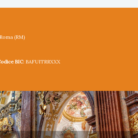
5 Roma (RM)
odice BIC
: BAFUITRRXXX