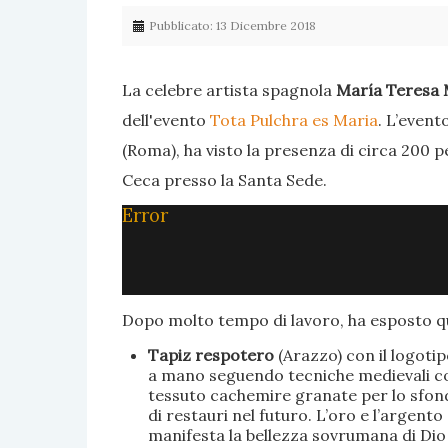
Pubblicato: 13 Dicembre 2018
La celebre artista spagnola
María Teresa 
dell'evento
Tota Pulchra es Maria
. L’event
(Roma), ha visto la presenza di circa 200 p
Ceca presso la Santa Sede.
Error
Dopo molto tempo di lavoro, ha esposto qu
Tapiz respotero
(Arazzo) con il logoti
a mano seguendo tecniche medievali con 
tessuto cachemire granate per lo sfondo
di restauri nel futuro. L’oro e l’argent
manifesta la bellezza sovrumana di Dio