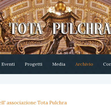
Eventi
Progetti
Media
Archivio
Con
ll' associazione Tota Pulchra