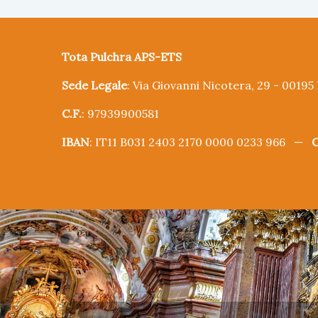
Tota Pulchra APS-ETS
Sede Legale
: Via Giovanni Nicotera, 29 - 0019
C.F.
: 97939900581
IBAN
: IT11 B031 2403 2170 0000 0233 966 —
C