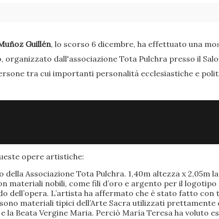
Muñoz Guillén
, lo scorso 6 dicembre, ha effettuato una most
o, organizzato dall'associazione Tota Pulchra presso il Sal
ersone tra cui importanti personalità ecclesiastiche e poli
este opere artistiche:
po della Associazione Tota Pulchra. 1,40m altezza x 2,05m 
materiali nobili, come fili d’oro e argento per il logotipo 
 dell’opera. L’artista ha affermato che è stato fatto con t
o sono materiali tipici dell’Arte Sacra utilizzati prettamen
 e la Beata Vergine Maria. Perciò María Teresa ha voluto e