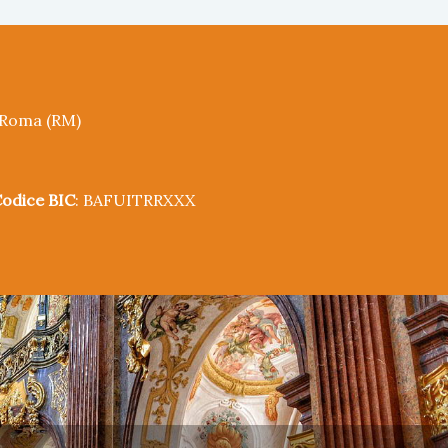
5 Roma (RM)
odice BIC
: BAFUITRRXXX