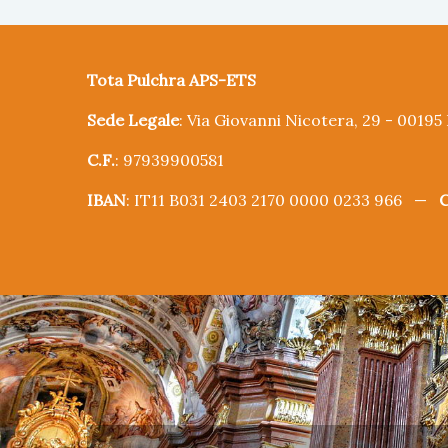
Tota Pulchra APS-ETS
Sede Legale
: Via Giovanni Nicotera, 29 - 0019
C.F.
: 97939900581
IBAN
: IT11 B031 2403 2170 0000 0233 966 —
C