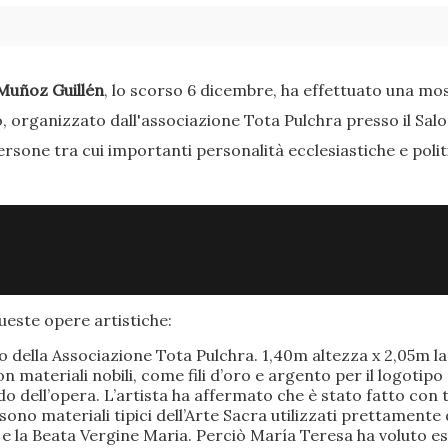
Muñoz Guillén
, lo scorso 6 dicembre, ha effettuato una most
o, organizzato dall'associazione Tota Pulchra presso il Sal
ersone tra cui importanti personalità ecclesiastiche e poli
este opere artistiche:
po della Associazione Tota Pulchra. 1,40m altezza x 2,05m 
materiali nobili, come fili d’oro e argento per il logotipo 
 dell’opera. L’artista ha affermato che è stato fatto con t
o sono materiali tipici dell’Arte Sacra utilizzati prettamen
 e la Beata Vergine Maria. Perciò María Teresa ha voluto e