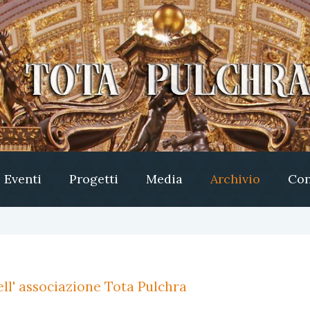
Eventi
Progetti
Media
Archivio
Con
ll' associazione Tota Pulchra