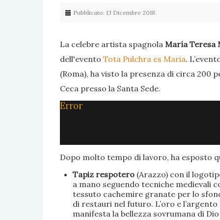
Pubblicato: 13 Dicembre 2018
La celebre artista spagnola
María Teresa 
dell'evento
Tota Pulchra es Maria
. L’event
(Roma), ha visto la presenza di circa 200 p
Ceca presso la Santa Sede.
Error
Dopo molto tempo di lavoro, ha esposto qu
Tapiz respotero
(Arazzo) con il logoti
a mano seguendo tecniche medievali con 
tessuto cachemire granate per lo sfondo
di restauri nel futuro. L’oro e l’argent
manifesta la bellezza sovrumana di Dio