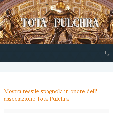
Mostra tessile spagnola in onore dell'
associazione Tota Pulchra