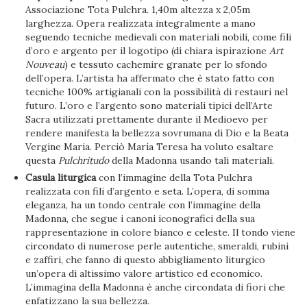
Associazione Tota Pulchra. 1,40m altezza x 2,05m
larghezza. Opera realizzata integralmente a mano
seguendo tecniche medievali con materiali nobili, come fili
d’oro e argento per il logotipo (di chiara ispirazione
Art
Nouveau
) e tessuto cachemire granate per lo sfondo
dell’opera. L’artista ha affermato che è stato fatto con
tecniche 100% artigianali con la possibilità di restauri nel
futuro. L’oro e l’argento sono materiali tipici dell’Arte
Sacra utilizzati prettamente durante il Medioevo per
rendere manifesta la bellezza sovrumana di Dio e la Beata
Vergine Maria. Perciò María Teresa ha voluto esaltare
questa
Pulchritudo
della Madonna usando tali materiali.
Casula liturgica
con l’immagine della Tota Pulchra
realizzata con fili d’argento e seta. L’opera, di somma
eleganza, ha un tondo centrale con l’immagine della
Madonna, che segue i canoni iconografici della sua
rappresentazione in colore bianco e celeste. Il tondo viene
circondato di numerose perle autentiche, smeraldi, rubini
e zaffiri, che fanno di questo abbigliamento liturgico
un’opera di altissimo valore artistico ed economico.
L’immagina della Madonna è anche circondata di fiori che
enfatizzano la sua bellezza.