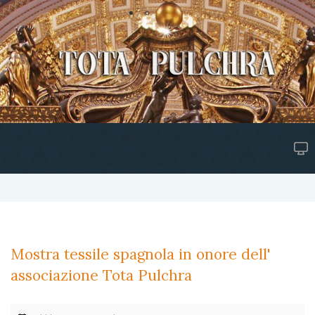
Mostra tessile spagnola in onore dell'
associazione Tota Pulchra