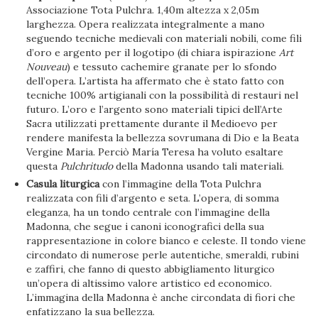
Associazione Tota Pulchra. 1,40m altezza x 2,05m
larghezza. Opera realizzata integralmente a mano
seguendo tecniche medievali con materiali nobili, come fili
d’oro e argento per il logotipo (di chiara ispirazione
Art
Nouveau
) e tessuto cachemire granate per lo sfondo
dell’opera. L’artista ha affermato che è stato fatto con
tecniche 100% artigianali con la possibilità di restauri nel
futuro. L’oro e l’argento sono materiali tipici dell’Arte
Sacra utilizzati prettamente durante il Medioevo per
rendere manifesta la bellezza sovrumana di Dio e la Beata
Vergine Maria. Perciò María Teresa ha voluto esaltare
questa
Pulchritudo
della Madonna usando tali materiali.
Casula liturgica
con l’immagine della Tota Pulchra
realizzata con fili d’argento e seta. L’opera, di somma
eleganza, ha un tondo centrale con l’immagine della
Madonna, che segue i canoni iconografici della sua
rappresentazione in colore bianco e celeste. Il tondo viene
circondato di numerose perle autentiche, smeraldi, rubini
e zaffiri, che fanno di questo abbigliamento liturgico
un’opera di altissimo valore artistico ed economico.
L’immagina della Madonna è anche circondata di fiori che
enfatizzano la sua bellezza.