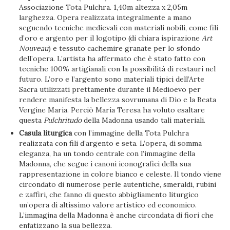
Associazione Tota Pulchra. 1,40m altezza x 2,05m
larghezza. Opera realizzata integralmente a mano
seguendo tecniche medievali con materiali nobili, come fili
d’oro e argento per il logotipo (di chiara ispirazione
Art
Nouveau
) e tessuto cachemire granate per lo sfondo
dell’opera. L’artista ha affermato che è stato fatto con
tecniche 100% artigianali con la possibilità di restauri nel
futuro. L’oro e l’argento sono materiali tipici dell’Arte
Sacra utilizzati prettamente durante il Medioevo per
rendere manifesta la bellezza sovrumana di Dio e la Beata
Vergine Maria. Perciò María Teresa ha voluto esaltare
questa
Pulchritudo
della Madonna usando tali materiali.
Casula liturgica
con l’immagine della Tota Pulchra
realizzata con fili d’argento e seta. L’opera, di somma
eleganza, ha un tondo centrale con l’immagine della
Madonna, che segue i canoni iconografici della sua
rappresentazione in colore bianco e celeste. Il tondo viene
circondato di numerose perle autentiche, smeraldi, rubini
e zaffiri, che fanno di questo abbigliamento liturgico
un’opera di altissimo valore artistico ed economico.
L’immagina della Madonna è anche circondata di fiori che
enfatizzano la sua bellezza.