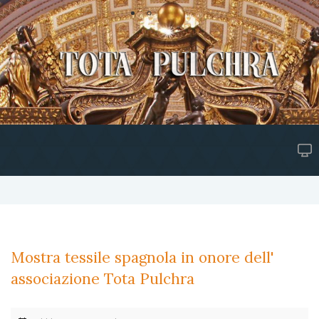
Mostra tessile spagnola in onore dell'
associazione Tota Pulchra