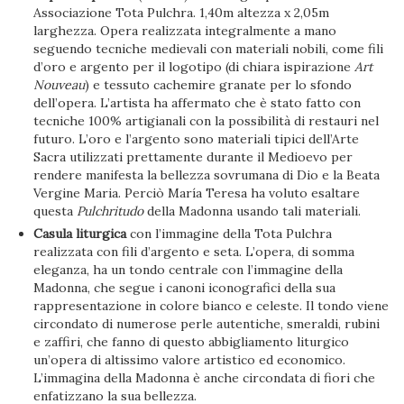
Associazione Tota Pulchra. 1,40m altezza x 2,05m
larghezza. Opera realizzata integralmente a mano
seguendo tecniche medievali con materiali nobili, come fili
d’oro e argento per il logotipo (di chiara ispirazione
Art
Nouveau
) e tessuto cachemire granate per lo sfondo
dell’opera. L’artista ha affermato che è stato fatto con
tecniche 100% artigianali con la possibilità di restauri nel
futuro. L’oro e l’argento sono materiali tipici dell’Arte
Sacra utilizzati prettamente durante il Medioevo per
rendere manifesta la bellezza sovrumana di Dio e la Beata
Vergine Maria. Perciò María Teresa ha voluto esaltare
questa
Pulchritudo
della Madonna usando tali materiali.
Casula liturgica
con l’immagine della Tota Pulchra
realizzata con fili d’argento e seta. L’opera, di somma
eleganza, ha un tondo centrale con l’immagine della
Madonna, che segue i canoni iconografici della sua
rappresentazione in colore bianco e celeste. Il tondo viene
circondato di numerose perle autentiche, smeraldi, rubini
e zaffiri, che fanno di questo abbigliamento liturgico
un’opera di altissimo valore artistico ed economico.
L’immagina della Madonna è anche circondata di fiori che
enfatizzano la sua bellezza.