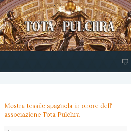
Mostra tessile spagnola in onore dell'
associazione Tota Pulchra