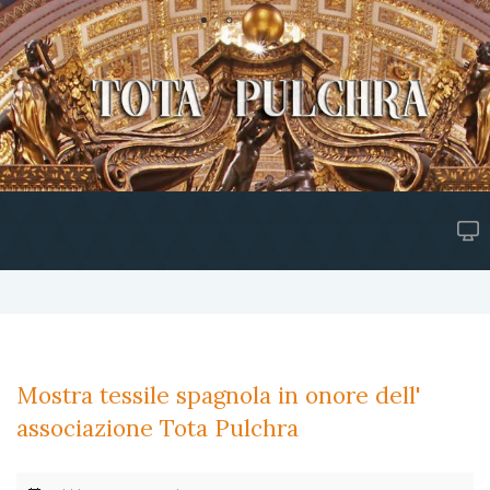
Mostra tessile spagnola in onore dell'
associazione Tota Pulchra