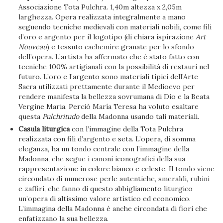
Associazione Tota Pulchra. 1,40m altezza x 2,05m
larghezza. Opera realizzata integralmente a mano
seguendo tecniche medievali con materiali nobili, come fili
d’oro e argento per il logotipo (di chiara ispirazione
Art
Nouveau
) e tessuto cachemire granate per lo sfondo
dell’opera. L’artista ha affermato che è stato fatto con
tecniche 100% artigianali con la possibilità di restauri nel
futuro. L’oro e l’argento sono materiali tipici dell’Arte
Sacra utilizzati prettamente durante il Medioevo per
rendere manifesta la bellezza sovrumana di Dio e la Beata
Vergine Maria. Perciò María Teresa ha voluto esaltare
questa
Pulchritudo
della Madonna usando tali materiali.
Casula liturgica
con l’immagine della Tota Pulchra
realizzata con fili d’argento e seta. L’opera, di somma
eleganza, ha un tondo centrale con l’immagine della
Madonna, che segue i canoni iconografici della sua
rappresentazione in colore bianco e celeste. Il tondo viene
circondato di numerose perle autentiche, smeraldi, rubini
e zaffiri, che fanno di questo abbigliamento liturgico
un’opera di altissimo valore artistico ed economico.
L’immagina della Madonna è anche circondata di fiori che
enfatizzano la sua bellezza.