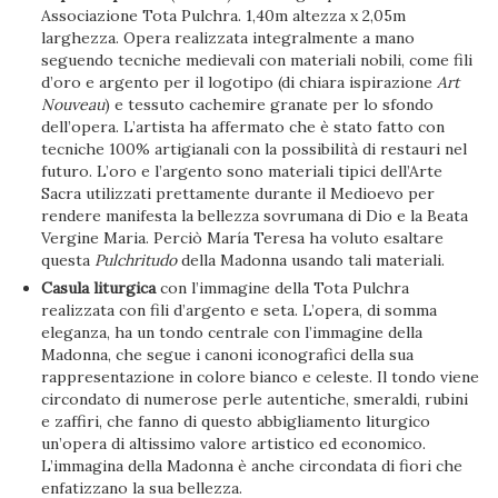
Associazione Tota Pulchra. 1,40m altezza x 2,05m
larghezza. Opera realizzata integralmente a mano
seguendo tecniche medievali con materiali nobili, come fili
d’oro e argento per il logotipo (di chiara ispirazione
Art
Nouveau
) e tessuto cachemire granate per lo sfondo
dell’opera. L’artista ha affermato che è stato fatto con
tecniche 100% artigianali con la possibilità di restauri nel
futuro. L’oro e l’argento sono materiali tipici dell’Arte
Sacra utilizzati prettamente durante il Medioevo per
rendere manifesta la bellezza sovrumana di Dio e la Beata
Vergine Maria. Perciò María Teresa ha voluto esaltare
questa
Pulchritudo
della Madonna usando tali materiali.
Casula liturgica
con l’immagine della Tota Pulchra
realizzata con fili d’argento e seta. L’opera, di somma
eleganza, ha un tondo centrale con l’immagine della
Madonna, che segue i canoni iconografici della sua
rappresentazione in colore bianco e celeste. Il tondo viene
circondato di numerose perle autentiche, smeraldi, rubini
e zaffiri, che fanno di questo abbigliamento liturgico
un’opera di altissimo valore artistico ed economico.
L’immagina della Madonna è anche circondata di fiori che
enfatizzano la sua bellezza.