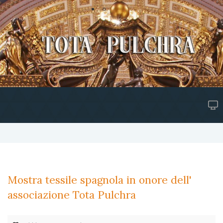
Mostra tessile spagnola in onore dell'
associazione Tota Pulchra