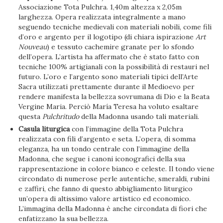
Associazione Tota Pulchra. 1,40m altezza x 2,05m
larghezza. Opera realizzata integralmente a mano
seguendo tecniche medievali con materiali nobili, come fili
d’oro e argento per il logotipo (di chiara ispirazione
Art
Nouveau
) e tessuto cachemire granate per lo sfondo
dell’opera. L’artista ha affermato che è stato fatto con
tecniche 100% artigianali con la possibilità di restauri nel
futuro. L’oro e l’argento sono materiali tipici dell’Arte
Sacra utilizzati prettamente durante il Medioevo per
rendere manifesta la bellezza sovrumana di Dio e la Beata
Vergine Maria. Perciò María Teresa ha voluto esaltare
questa
Pulchritudo
della Madonna usando tali materiali.
Casula liturgica
con l’immagine della Tota Pulchra
realizzata con fili d’argento e seta. L’opera, di somma
eleganza, ha un tondo centrale con l’immagine della
Madonna, che segue i canoni iconografici della sua
rappresentazione in colore bianco e celeste. Il tondo viene
circondato di numerose perle autentiche, smeraldi, rubini
e zaffiri, che fanno di questo abbigliamento liturgico
un’opera di altissimo valore artistico ed economico.
L’immagina della Madonna è anche circondata di fiori che
enfatizzano la sua bellezza.