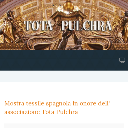
Mostra tessile spagnola in onore dell'
associazione Tota Pulchra