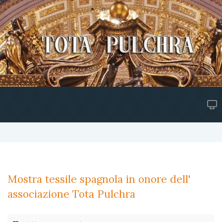
Mostra tessile spagnola in onore dell'
associazione Tota Pulchra