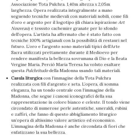
Associazione Tota Pulchra. 1,40m altezza x 2,05m
larghezza. Opera realizzata integralmente a mano
seguendo tecniche medievali con materiali nobili, come fili
d’oro e argento per il logotipo (di chiara ispirazione
Art
Nouveau
) e tessuto cachemire granate per lo sfondo
dell’opera. L’artista ha affermato che è stato fatto con
tecniche 100% artigianali con la possibilità di restauri nel
futuro. L’oro e l’argento sono materiali tipici dell’Arte
Sacra utilizzati prettamente durante il Medioevo per
rendere manifesta la bellezza sovrumana di Dio e la Beata
Vergine Maria. Perciò María Teresa ha voluto esaltare
questa
Pulchritudo
della Madonna usando tali materiali.
Casula liturgica
con l’immagine della Tota Pulchra
realizzata con fili d’argento e seta. L’opera, di somma
eleganza, ha un tondo centrale con l’immagine della
Madonna, che segue i canoni iconografici della sua
rappresentazione in colore bianco e celeste. Il tondo viene
circondato di numerose perle autentiche, smeraldi, rubini
e zaffiri, che fanno di questo abbigliamento liturgico
un’opera di altissimo valore artistico ed economico.
L’immagina della Madonna è anche circondata di fiori che
enfatizzano la sua bellezza.