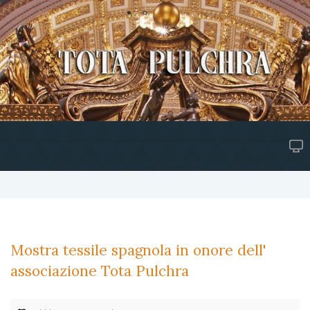
Mostra tessile spagnola in onore dell'
associazione Tota Pulchra