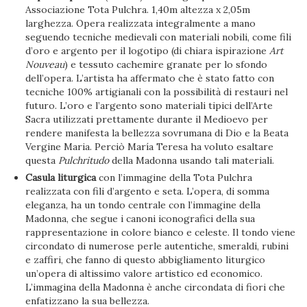
Associazione Tota Pulchra. 1,40m altezza x 2,05m
larghezza. Opera realizzata integralmente a mano
seguendo tecniche medievali con materiali nobili, come fili
d’oro e argento per il logotipo (di chiara ispirazione
Art
Nouveau
) e tessuto cachemire granate per lo sfondo
dell’opera. L’artista ha affermato che è stato fatto con
tecniche 100% artigianali con la possibilità di restauri nel
futuro. L’oro e l’argento sono materiali tipici dell’Arte
Sacra utilizzati prettamente durante il Medioevo per
rendere manifesta la bellezza sovrumana di Dio e la Beata
Vergine Maria. Perciò María Teresa ha voluto esaltare
questa
Pulchritudo
della Madonna usando tali materiali.
Casula liturgica
con l’immagine della Tota Pulchra
realizzata con fili d’argento e seta. L’opera, di somma
eleganza, ha un tondo centrale con l’immagine della
Madonna, che segue i canoni iconografici della sua
rappresentazione in colore bianco e celeste. Il tondo viene
circondato di numerose perle autentiche, smeraldi, rubini
e zaffiri, che fanno di questo abbigliamento liturgico
un’opera di altissimo valore artistico ed economico.
L’immagina della Madonna è anche circondata di fiori che
enfatizzano la sua bellezza.