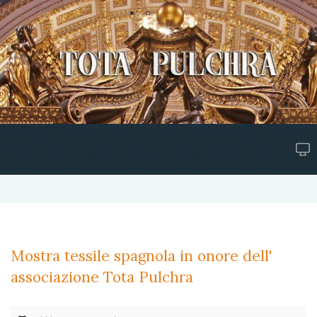
Mostra tessile spagnola in onore dell'
associazione Tota Pulchra