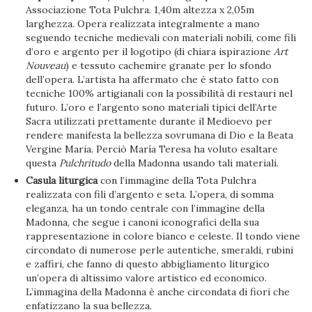
Associazione Tota Pulchra. 1,40m altezza x 2,05m
larghezza. Opera realizzata integralmente a mano
seguendo tecniche medievali con materiali nobili, come fili
d’oro e argento per il logotipo (di chiara ispirazione
Art
Nouveau
) e tessuto cachemire granate per lo sfondo
dell’opera. L’artista ha affermato che è stato fatto con
tecniche 100% artigianali con la possibilità di restauri nel
futuro. L’oro e l’argento sono materiali tipici dell’Arte
Sacra utilizzati prettamente durante il Medioevo per
rendere manifesta la bellezza sovrumana di Dio e la Beata
Vergine Maria. Perciò María Teresa ha voluto esaltare
questa
Pulchritudo
della Madonna usando tali materiali.
Casula liturgica
con l’immagine della Tota Pulchra
realizzata con fili d’argento e seta. L’opera, di somma
eleganza, ha un tondo centrale con l’immagine della
Madonna, che segue i canoni iconografici della sua
rappresentazione in colore bianco e celeste. Il tondo viene
circondato di numerose perle autentiche, smeraldi, rubini
e zaffiri, che fanno di questo abbigliamento liturgico
un’opera di altissimo valore artistico ed economico.
L’immagina della Madonna è anche circondata di fiori che
enfatizzano la sua bellezza.