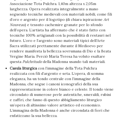
Associazione Tota Pulchra. 1,40m altezza x 2,05m
larghezza. Opera realizzata integralmente a mano
seguendo tecniche medievali con materiali nobili, come fili
d’oro e argento per il logotipo (di chiara ispirazione
Art
Nouveau
) e tessuto cachemire granate per lo sfondo
dell’opera. L’artista ha affermato che è stato fatto con
tecniche 100% artigianali con la possibilità di restauri nel
futuro. L’oro e l’argento sono materiali tipici dell’Arte
Sacra utilizzati prettamente durante il Medioevo per
rendere manifesta la bellezza sovrumana di Dio e la Beata
Vergine Maria. Perciò María Teresa ha voluto esaltare
questa
Pulchritudo
della Madonna usando tali materiali.
Casula liturgica
con l’immagine della Tota Pulchra
realizzata con fili d’argento e seta. L’opera, di somma
eleganza, ha un tondo centrale con l’immagine della
Madonna, che segue i canoni iconografici della sua
rappresentazione in colore bianco e celeste. Il tondo viene
circondato di numerose perle autentiche, smeraldi, rubini
e zaffiri, che fanno di questo abbigliamento liturgico
un’opera di altissimo valore artistico ed economico.
L’immagina della Madonna è anche circondata di fiori che
enfatizzano la sua bellezza.