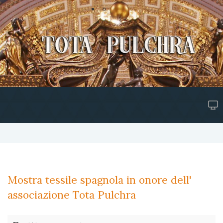
Mostra tessile spagnola in onore dell'
associazione Tota Pulchra