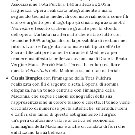
Associazione Tota Pulchra. 1,40m altezza x 2,05m
larghezza. Opera realizzata integralmente a mano
seguendo tecniche medievali con materiali nobili, come fili
d’oro e argento per il logotipo (di chiara ispirazione
Art
Nouveau
) e tessuto cachemire granate per lo sfondo
dell’opera. L’artista ha affermato che è stato fatto con
tecniche 100% artigianali con la possibilità di restauri nel
futuro. L’oro e l’argento sono materiali tipici dell’Arte
Sacra utilizzati prettamente durante il Medioevo per
rendere manifesta la bellezza sovrumana di Dio e la Beata
Vergine Maria. Perciò María Teresa ha voluto esaltare
questa
Pulchritudo
della Madonna usando tali materiali.
Casula liturgica
con l’immagine della Tota Pulchra
realizzata con fili d’argento e seta. L’opera, di somma
eleganza, ha un tondo centrale con l’immagine della
Madonna, che segue i canoni iconografici della sua
rappresentazione in colore bianco e celeste. Il tondo viene
circondato di numerose perle autentiche, smeraldi, rubini
e zaffiri, che fanno di questo abbigliamento liturgico
un’opera di altissimo valore artistico ed economico.
L’immagina della Madonna è anche circondata di fiori che
enfatizzano la sua bellezza.