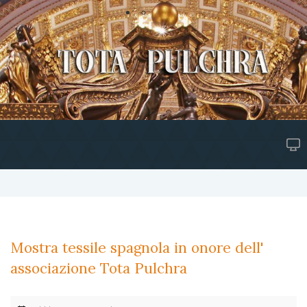
Mostra tessile spagnola in onore dell'
associazione Tota Pulchra