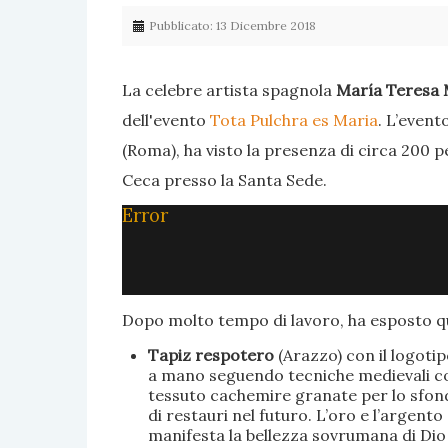
Pubblicato: 13 Dicembre 2018
La celebre artista spagnola
María Teresa 
dell'evento
Tota Pulchra es Maria
. L’event
(Roma), ha visto la presenza di circa 200 p
Ceca presso la Santa Sede.
Error
Dopo molto tempo di lavoro, ha esposto qu
Tapiz respotero
(Arazzo) con il logoti
a mano seguendo tecniche medievali con 
tessuto cachemire granate per lo sfondo
di restauri nel futuro. L’oro e l’argent
manifesta la bellezza sovrumana di Dio