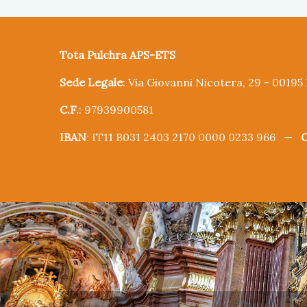
Tota Pulchra APS-ETS
Sede Legale
: Via Giovanni Nicotera, 29 - 0019
C.F.
: 97939900581
IBAN
: IT11 B031 2403 2170 0000 0233 966 —
C