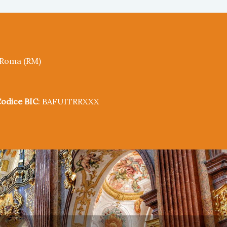
5 Roma (RM)
odice BIC
: BAFUITRRXXX