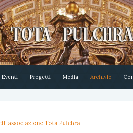
Eventi
Progetti
Media
Archivio
Con
ll' associazione Tota Pulchra