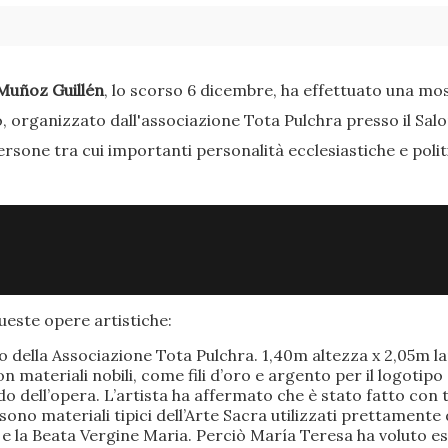
Muñoz Guillén
, lo scorso 6 dicembre, ha effettuato una most
o, organizzato dall'associazione Tota Pulchra presso il Sal
ersone tra cui importanti personalità ecclesiastiche e poli
este opere artistiche:
po della Associazione Tota Pulchra. 1,40m altezza x 2,05m 
materiali nobili, come fili d’oro e argento per il logotipo 
 dell’opera. L’artista ha affermato che è stato fatto con t
o sono materiali tipici dell’Arte Sacra utilizzati prettamen
 e la Beata Vergine Maria. Perciò María Teresa ha voluto e