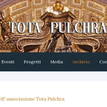
Eventi
Progetti
Media
Archivio
Con
ll' associazione Tota Pulchra