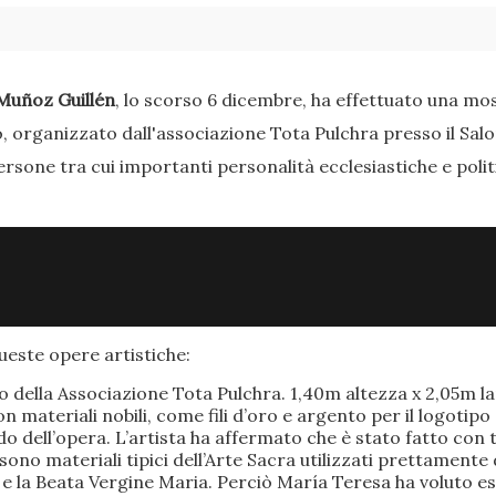
Muñoz Guillén
, lo scorso 6 dicembre, ha effettuato una most
o, organizzato dall'associazione Tota Pulchra presso il Sal
ersone tra cui importanti personalità ecclesiastiche e poli
este opere artistiche:
po della Associazione Tota Pulchra. 1,40m altezza x 2,05m 
materiali nobili, come fili d’oro e argento per il logotipo 
 dell’opera. L’artista ha affermato che è stato fatto con t
o sono materiali tipici dell’Arte Sacra utilizzati prettamen
 e la Beata Vergine Maria. Perciò María Teresa ha voluto e