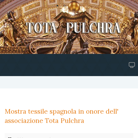
Mostra tessile spagnola in onore dell'
associazione Tota Pulchra