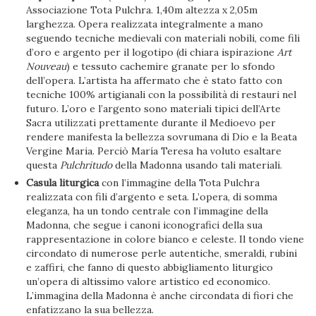
Associazione Tota Pulchra. 1,40m altezza x 2,05m
larghezza. Opera realizzata integralmente a mano
seguendo tecniche medievali con materiali nobili, come fili
d’oro e argento per il logotipo (di chiara ispirazione
Art
Nouveau
) e tessuto cachemire granate per lo sfondo
dell’opera. L’artista ha affermato che è stato fatto con
tecniche 100% artigianali con la possibilità di restauri nel
futuro. L’oro e l’argento sono materiali tipici dell’Arte
Sacra utilizzati prettamente durante il Medioevo per
rendere manifesta la bellezza sovrumana di Dio e la Beata
Vergine Maria. Perciò María Teresa ha voluto esaltare
questa
Pulchritudo
della Madonna usando tali materiali.
Casula liturgica
con l’immagine della Tota Pulchra
realizzata con fili d’argento e seta. L’opera, di somma
eleganza, ha un tondo centrale con l’immagine della
Madonna, che segue i canoni iconografici della sua
rappresentazione in colore bianco e celeste. Il tondo viene
circondato di numerose perle autentiche, smeraldi, rubini
e zaffiri, che fanno di questo abbigliamento liturgico
un’opera di altissimo valore artistico ed economico.
L’immagina della Madonna è anche circondata di fiori che
enfatizzano la sua bellezza.