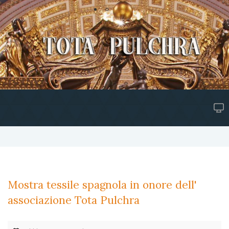
Mostra tessile spagnola in onore dell'
associazione Tota Pulchra