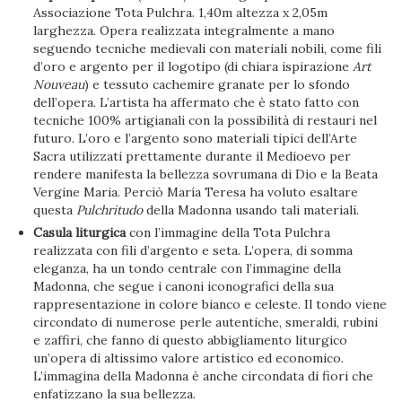
Associazione Tota Pulchra. 1,40m altezza x 2,05m
larghezza. Opera realizzata integralmente a mano
seguendo tecniche medievali con materiali nobili, come fili
d’oro e argento per il logotipo (di chiara ispirazione
Art
Nouveau
) e tessuto cachemire granate per lo sfondo
dell’opera. L’artista ha affermato che è stato fatto con
tecniche 100% artigianali con la possibilità di restauri nel
futuro. L’oro e l’argento sono materiali tipici dell’Arte
Sacra utilizzati prettamente durante il Medioevo per
rendere manifesta la bellezza sovrumana di Dio e la Beata
Vergine Maria. Perciò María Teresa ha voluto esaltare
questa
Pulchritudo
della Madonna usando tali materiali.
Casula liturgica
con l’immagine della Tota Pulchra
realizzata con fili d’argento e seta. L’opera, di somma
eleganza, ha un tondo centrale con l’immagine della
Madonna, che segue i canoni iconografici della sua
rappresentazione in colore bianco e celeste. Il tondo viene
circondato di numerose perle autentiche, smeraldi, rubini
e zaffiri, che fanno di questo abbigliamento liturgico
un’opera di altissimo valore artistico ed economico.
L’immagina della Madonna è anche circondata di fiori che
enfatizzano la sua bellezza.