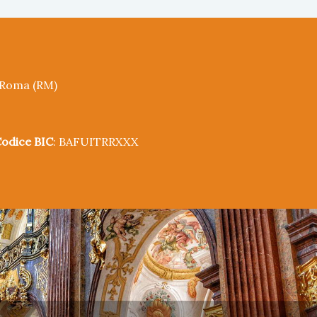
5 Roma (RM)
odice BIC
: BAFUITRRXXX