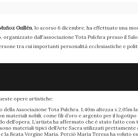
Muñoz Guillén
, lo scorso 6 dicembre, ha effettuato una most
o, organizzato dall'associazione Tota Pulchra presso il Sal
ersone tra cui importanti personalità ecclesiastiche e poli
este opere artistiche:
po della Associazione Tota Pulchra. 1,40m altezza x 2,05m 
materiali nobili, come fili d’oro e argento per il logotipo 
 dell’opera. L’artista ha affermato che è stato fatto con t
o sono materiali tipici dell’Arte Sacra utilizzati prettamen
 e la Beata Vergine Maria. Perciò María Teresa ha voluto e