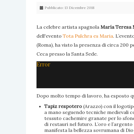
Pubblicato: 13 Dicembre 2018
La celebre artista spagnola
María Teresa 
dell'evento
Tota Pulchra es Maria
. L’event
(Roma), ha visto la presenza di circa 200 p
Ceca presso la Santa Sede.
Error
Dopo molto tempo di lavoro, ha esposto qu
Tapiz respotero
(Arazzo) con il logoti
a mano seguendo tecniche medievali con 
tessuto cachemire granate per lo sfondo
di restauri nel futuro. L’oro e l’argent
manifesta la bellezza sovrumana di Dio