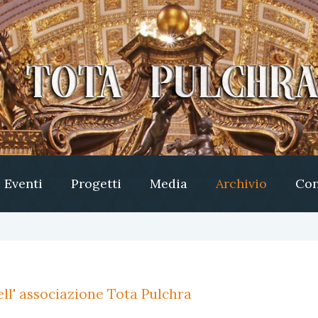
Eventi
Progetti
Media
Archivio
Con
ll' associazione Tota Pulchra