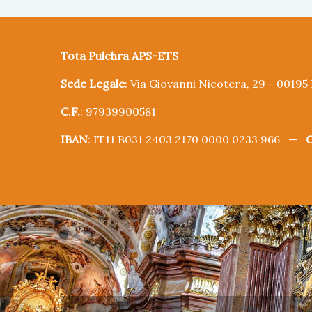
Tota Pulchra APS-ETS
Sede Legale
: Via Giovanni Nicotera, 29 - 0019
C.F.
: 97939900581
IBAN
: IT11 B031 2403 2170 0000 0233 966 —
C