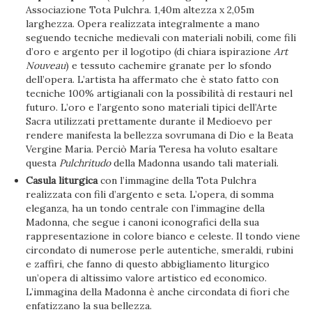
Associazione Tota Pulchra. 1,40m altezza x 2,05m
larghezza. Opera realizzata integralmente a mano
seguendo tecniche medievali con materiali nobili, come fili
d’oro e argento per il logotipo (di chiara ispirazione
Art
Nouveau
) e tessuto cachemire granate per lo sfondo
dell’opera. L’artista ha affermato che è stato fatto con
tecniche 100% artigianali con la possibilità di restauri nel
futuro. L’oro e l’argento sono materiali tipici dell’Arte
Sacra utilizzati prettamente durante il Medioevo per
rendere manifesta la bellezza sovrumana di Dio e la Beata
Vergine Maria. Perciò María Teresa ha voluto esaltare
questa
Pulchritudo
della Madonna usando tali materiali.
Casula liturgica
con l’immagine della Tota Pulchra
realizzata con fili d’argento e seta. L’opera, di somma
eleganza, ha un tondo centrale con l’immagine della
Madonna, che segue i canoni iconografici della sua
rappresentazione in colore bianco e celeste. Il tondo viene
circondato di numerose perle autentiche, smeraldi, rubini
e zaffiri, che fanno di questo abbigliamento liturgico
un’opera di altissimo valore artistico ed economico.
L’immagina della Madonna è anche circondata di fiori che
enfatizzano la sua bellezza.