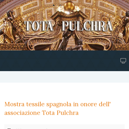
Mostra tessile spagnola in onore dell'
associazione Tota Pulchra