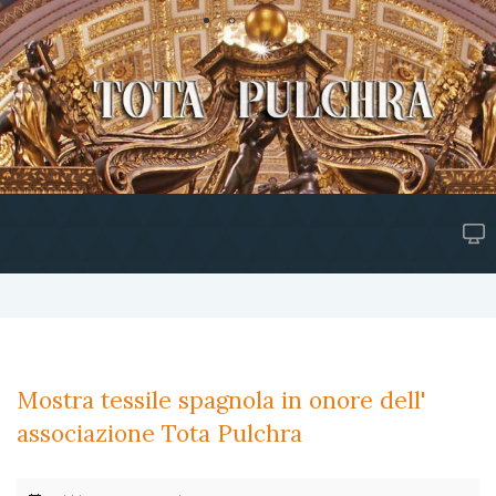
Mostra tessile spagnola in onore dell'
associazione Tota Pulchra