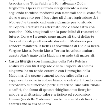
Associazione Tota Pulchra. 1,40m altezza x 2,05m
larghezza. Opera realizzata integralmente a mano
seguendo tecniche medievali con materiali nobili, come fili
d’oro e argento per il logotipo (di chiara ispirazione
Art
Nouveau
) e tessuto cachemire granate per lo sfondo
dell’opera. L’artista ha affermato che è stato fatto con
tecniche 100% artigianali con la possibilità di restauri nel
futuro. L’oro e l’argento sono materiali tipici dell’Arte
Sacra utilizzati prettamente durante il Medioevo per
rendere manifesta la bellezza sovrumana di Dio e la Beata
Vergine Maria. Perciò María Teresa ha voluto esaltare
questa
Pulchritudo
della Madonna usando tali materiali.
Casula liturgica
con l’immagine della Tota Pulchra
realizzata con fili d’argento e seta. L’opera, di somma
eleganza, ha un tondo centrale con l’immagine della
Madonna, che segue i canoni iconografici della sua
rappresentazione in colore bianco e celeste. Il tondo viene
circondato di numerose perle autentiche, smeraldi, rubini
e zaffiri, che fanno di questo abbigliamento liturgico
un’opera di altissimo valore artistico ed economico.
L’immagina della Madonna è anche circondata di fiori che
enfatizzano la sua bellezza.