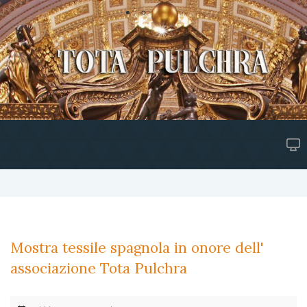
Mostra tessile spagnola in onore dell'
associazione Tota Pulchra