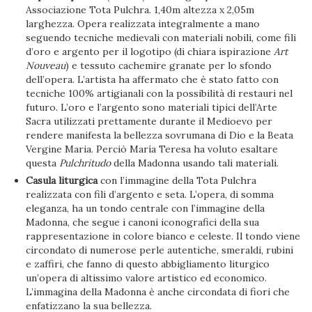
Associazione Tota Pulchra. 1,40m altezza x 2,05m
larghezza. Opera realizzata integralmente a mano
seguendo tecniche medievali con materiali nobili, come fili
d’oro e argento per il logotipo (di chiara ispirazione
Art
Nouveau
) e tessuto cachemire granate per lo sfondo
dell’opera. L’artista ha affermato che è stato fatto con
tecniche 100% artigianali con la possibilità di restauri nel
futuro. L’oro e l’argento sono materiali tipici dell’Arte
Sacra utilizzati prettamente durante il Medioevo per
rendere manifesta la bellezza sovrumana di Dio e la Beata
Vergine Maria. Perciò María Teresa ha voluto esaltare
questa
Pulchritudo
della Madonna usando tali materiali.
Casula liturgica
con l’immagine della Tota Pulchra
realizzata con fili d’argento e seta. L’opera, di somma
eleganza, ha un tondo centrale con l’immagine della
Madonna, che segue i canoni iconografici della sua
rappresentazione in colore bianco e celeste. Il tondo viene
circondato di numerose perle autentiche, smeraldi, rubini
e zaffiri, che fanno di questo abbigliamento liturgico
un’opera di altissimo valore artistico ed economico.
L’immagina della Madonna è anche circondata di fiori che
enfatizzano la sua bellezza.