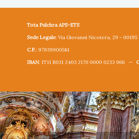
Tota Pulchra APS-ETS
Sede Legale
: Via Giovanni Nicotera, 29 - 0019
C.F.
: 97939900581
IBAN
: IT11 B031 2403 2170 0000 0233 966 —
C