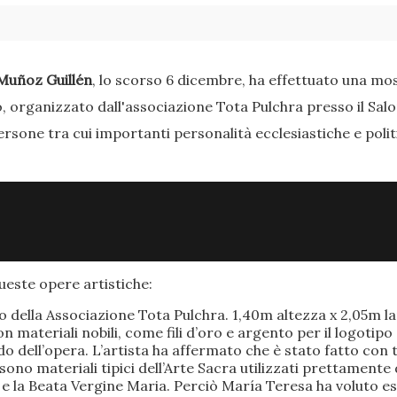
Muñoz Guillén
, lo scorso 6 dicembre, ha effettuato una most
o, organizzato dall'associazione Tota Pulchra presso il Sal
ersone tra cui importanti personalità ecclesiastiche e poli
este opere artistiche:
po della Associazione Tota Pulchra. 1,40m altezza x 2,05m 
materiali nobili, come fili d’oro e argento per il logotipo 
 dell’opera. L’artista ha affermato che è stato fatto con t
o sono materiali tipici dell’Arte Sacra utilizzati prettamen
 e la Beata Vergine Maria. Perciò María Teresa ha voluto e