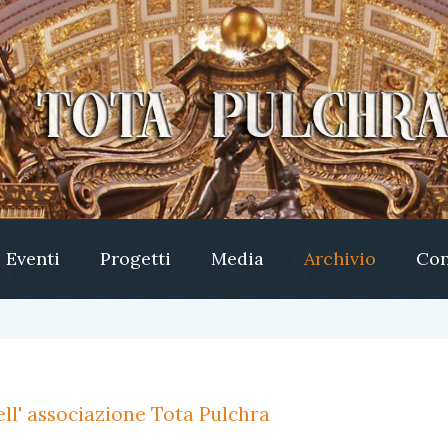
Eventi
Progetti
Media
Archivio
Con
ll' associazione Tota Pulchra