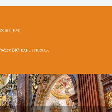
5 Roma (RM)
odice BIC
: BAFUITRRXXX