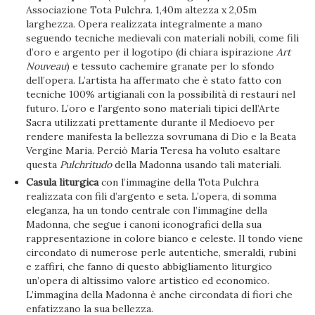
Associazione Tota Pulchra. 1,40m altezza x 2,05m
larghezza. Opera realizzata integralmente a mano
seguendo tecniche medievali con materiali nobili, come fili
d’oro e argento per il logotipo (di chiara ispirazione
Art
Nouveau
) e tessuto cachemire granate per lo sfondo
dell’opera. L’artista ha affermato che è stato fatto con
tecniche 100% artigianali con la possibilità di restauri nel
futuro. L’oro e l’argento sono materiali tipici dell’Arte
Sacra utilizzati prettamente durante il Medioevo per
rendere manifesta la bellezza sovrumana di Dio e la Beata
Vergine Maria. Perciò María Teresa ha voluto esaltare
questa
Pulchritudo
della Madonna usando tali materiali.
Casula liturgica
con l’immagine della Tota Pulchra
realizzata con fili d’argento e seta. L’opera, di somma
eleganza, ha un tondo centrale con l’immagine della
Madonna, che segue i canoni iconografici della sua
rappresentazione in colore bianco e celeste. Il tondo viene
circondato di numerose perle autentiche, smeraldi, rubini
e zaffiri, che fanno di questo abbigliamento liturgico
un’opera di altissimo valore artistico ed economico.
L’immagina della Madonna è anche circondata di fiori che
enfatizzano la sua bellezza.