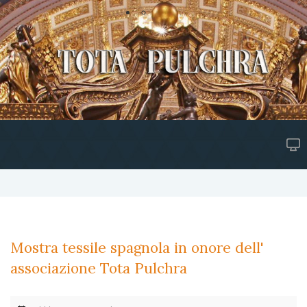
Mostra tessile spagnola in onore dell'
associazione Tota Pulchra