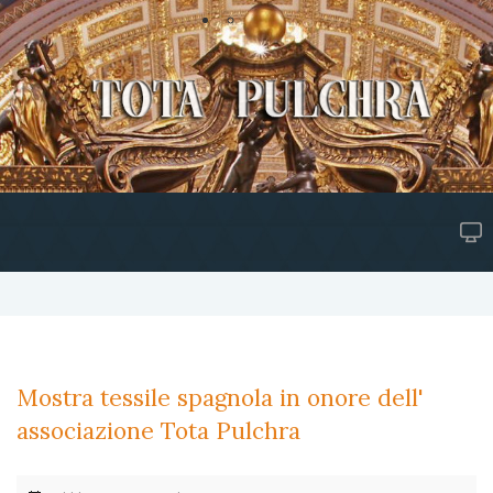
Mostra tessile spagnola in onore dell'
associazione Tota Pulchra