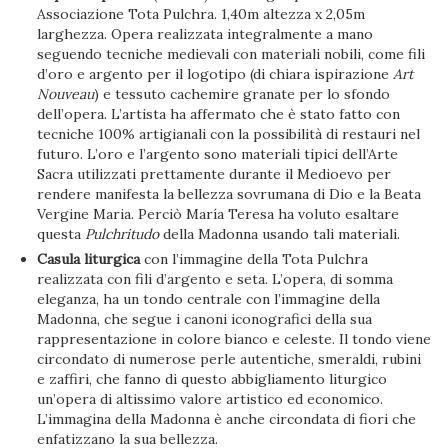
Associazione Tota Pulchra. 1,40m altezza x 2,05m
larghezza. Opera realizzata integralmente a mano
seguendo tecniche medievali con materiali nobili, come fili
d’oro e argento per il logotipo (di chiara ispirazione
Art
Nouveau
) e tessuto cachemire granate per lo sfondo
dell’opera. L’artista ha affermato che è stato fatto con
tecniche 100% artigianali con la possibilità di restauri nel
futuro. L’oro e l’argento sono materiali tipici dell’Arte
Sacra utilizzati prettamente durante il Medioevo per
rendere manifesta la bellezza sovrumana di Dio e la Beata
Vergine Maria. Perciò María Teresa ha voluto esaltare
questa
Pulchritudo
della Madonna usando tali materiali.
Casula liturgica
con l’immagine della Tota Pulchra
realizzata con fili d’argento e seta. L’opera, di somma
eleganza, ha un tondo centrale con l’immagine della
Madonna, che segue i canoni iconografici della sua
rappresentazione in colore bianco e celeste. Il tondo viene
circondato di numerose perle autentiche, smeraldi, rubini
e zaffiri, che fanno di questo abbigliamento liturgico
un’opera di altissimo valore artistico ed economico.
L’immagina della Madonna è anche circondata di fiori che
enfatizzano la sua bellezza.