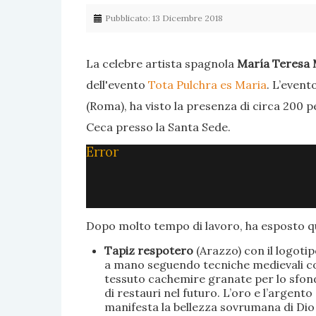
Pubblicato: 13 Dicembre 2018
La celebre artista spagnola
María Teresa 
dell'evento
Tota Pulchra es Maria
. L’event
(Roma), ha visto la presenza di circa 200 p
Ceca presso la Santa Sede.
Error
Dopo molto tempo di lavoro, ha esposto qu
Tapiz respotero
(Arazzo) con il logoti
a mano seguendo tecniche medievali con 
tessuto cachemire granate per lo sfondo
di restauri nel futuro. L’oro e l’argent
manifesta la bellezza sovrumana di Dio