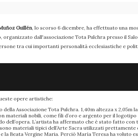
Muñoz Guillén
, lo scorso 6 dicembre, ha effettuato una most
o, organizzato dall'associazione Tota Pulchra presso il Sal
ersone tra cui importanti personalità ecclesiastiche e poli
este opere artistiche:
po della Associazione Tota Pulchra. 1,40m altezza x 2,05m 
materiali nobili, come fili d’oro e argento per il logotipo 
 dell’opera. L’artista ha affermato che è stato fatto con t
o sono materiali tipici dell’Arte Sacra utilizzati prettamen
 e la Beata Vergine Maria. Perciò María Teresa ha voluto e