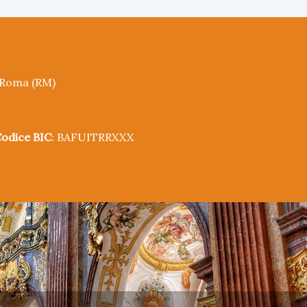
5 Roma (RM)
odice BIC
: BAFUITRRXXX