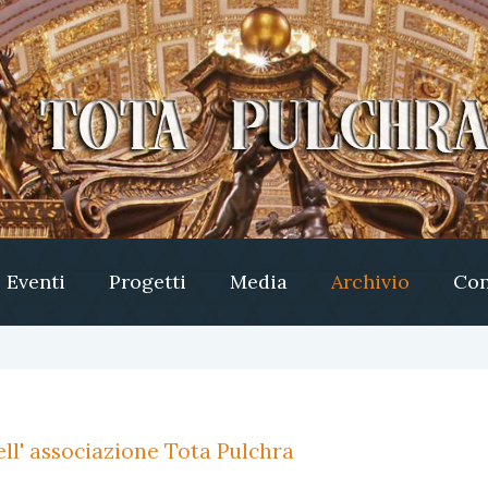
Eventi
Progetti
Media
Archivio
Con
ll' associazione Tota Pulchra