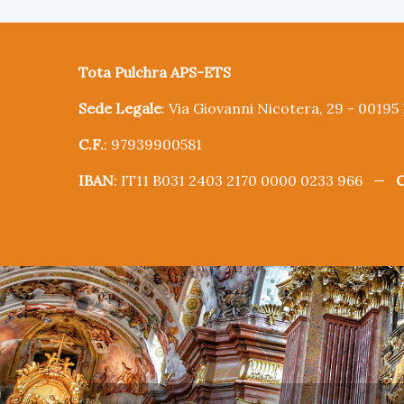
Tota Pulchra APS-ETS
Sede Legale
: Via Giovanni Nicotera, 29 - 0019
C.F.
: 97939900581
IBAN
: IT11 B031 2403 2170 0000 0233 966 —
C