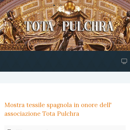
Mostra tessile spagnola in onore dell'
associazione Tota Pulchra