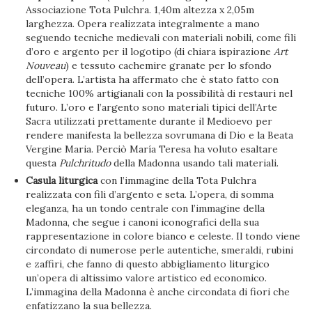
Associazione Tota Pulchra. 1,40m altezza x 2,05m
larghezza. Opera realizzata integralmente a mano
seguendo tecniche medievali con materiali nobili, come fili
d’oro e argento per il logotipo (di chiara ispirazione
Art
Nouveau
) e tessuto cachemire granate per lo sfondo
dell’opera. L’artista ha affermato che è stato fatto con
tecniche 100% artigianali con la possibilità di restauri nel
futuro. L’oro e l’argento sono materiali tipici dell’Arte
Sacra utilizzati prettamente durante il Medioevo per
rendere manifesta la bellezza sovrumana di Dio e la Beata
Vergine Maria. Perciò María Teresa ha voluto esaltare
questa
Pulchritudo
della Madonna usando tali materiali.
Casula liturgica
con l’immagine della Tota Pulchra
realizzata con fili d’argento e seta. L’opera, di somma
eleganza, ha un tondo centrale con l’immagine della
Madonna, che segue i canoni iconografici della sua
rappresentazione in colore bianco e celeste. Il tondo viene
circondato di numerose perle autentiche, smeraldi, rubini
e zaffiri, che fanno di questo abbigliamento liturgico
un’opera di altissimo valore artistico ed economico.
L’immagina della Madonna è anche circondata di fiori che
enfatizzano la sua bellezza.