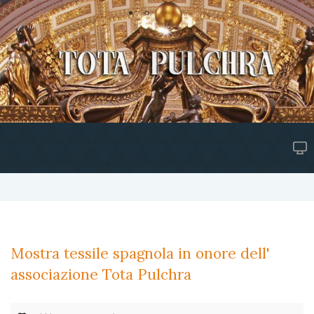
Mostra tessile spagnola in onore dell'
associazione Tota Pulchra