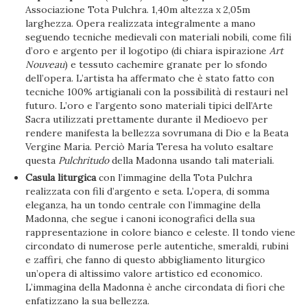
Associazione Tota Pulchra. 1,40m altezza x 2,05m
larghezza. Opera realizzata integralmente a mano
seguendo tecniche medievali con materiali nobili, come fili
d’oro e argento per il logotipo (di chiara ispirazione
Art
Nouveau
) e tessuto cachemire granate per lo sfondo
dell’opera. L’artista ha affermato che è stato fatto con
tecniche 100% artigianali con la possibilità di restauri nel
futuro. L’oro e l’argento sono materiali tipici dell’Arte
Sacra utilizzati prettamente durante il Medioevo per
rendere manifesta la bellezza sovrumana di Dio e la Beata
Vergine Maria. Perciò María Teresa ha voluto esaltare
questa
Pulchritudo
della Madonna usando tali materiali.
Casula liturgica
con l’immagine della Tota Pulchra
realizzata con fili d’argento e seta. L’opera, di somma
eleganza, ha un tondo centrale con l’immagine della
Madonna, che segue i canoni iconografici della sua
rappresentazione in colore bianco e celeste. Il tondo viene
circondato di numerose perle autentiche, smeraldi, rubini
e zaffiri, che fanno di questo abbigliamento liturgico
un’opera di altissimo valore artistico ed economico.
L’immagina della Madonna è anche circondata di fiori che
enfatizzano la sua bellezza.