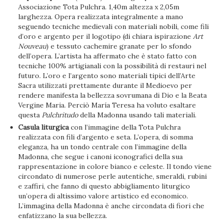
Associazione Tota Pulchra. 1,40m altezza x 2,05m
larghezza. Opera realizzata integralmente a mano
seguendo tecniche medievali con materiali nobili, come fili
d’oro e argento per il logotipo (di chiara ispirazione
Art
Nouveau
) e tessuto cachemire granate per lo sfondo
dell’opera. L’artista ha affermato che è stato fatto con
tecniche 100% artigianali con la possibilità di restauri nel
futuro. L’oro e l’argento sono materiali tipici dell’Arte
Sacra utilizzati prettamente durante il Medioevo per
rendere manifesta la bellezza sovrumana di Dio e la Beata
Vergine Maria. Perciò María Teresa ha voluto esaltare
questa
Pulchritudo
della Madonna usando tali materiali.
Casula liturgica
con l’immagine della Tota Pulchra
realizzata con fili d’argento e seta. L’opera, di somma
eleganza, ha un tondo centrale con l’immagine della
Madonna, che segue i canoni iconografici della sua
rappresentazione in colore bianco e celeste. Il tondo viene
circondato di numerose perle autentiche, smeraldi, rubini
e zaffiri, che fanno di questo abbigliamento liturgico
un’opera di altissimo valore artistico ed economico.
L’immagina della Madonna è anche circondata di fiori che
enfatizzano la sua bellezza.