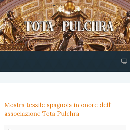
Mostra tessile spagnola in onore dell'
associazione Tota Pulchra