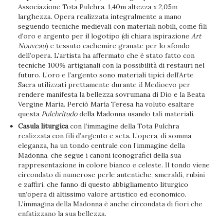
Associazione Tota Pulchra. 1,40m altezza x 2,05m
larghezza. Opera realizzata integralmente a mano
seguendo tecniche medievali con materiali nobili, come fili
d’oro e argento per il logotipo (di chiara ispirazione
Art
Nouveau
) e tessuto cachemire granate per lo sfondo
dell’opera. L’artista ha affermato che è stato fatto con
tecniche 100% artigianali con la possibilità di restauri nel
futuro. L’oro e l’argento sono materiali tipici dell’Arte
Sacra utilizzati prettamente durante il Medioevo per
rendere manifesta la bellezza sovrumana di Dio e la Beata
Vergine Maria. Perciò María Teresa ha voluto esaltare
questa
Pulchritudo
della Madonna usando tali materiali.
Casula liturgica
con l’immagine della Tota Pulchra
realizzata con fili d’argento e seta. L’opera, di somma
eleganza, ha un tondo centrale con l’immagine della
Madonna, che segue i canoni iconografici della sua
rappresentazione in colore bianco e celeste. Il tondo viene
circondato di numerose perle autentiche, smeraldi, rubini
e zaffiri, che fanno di questo abbigliamento liturgico
un’opera di altissimo valore artistico ed economico.
L’immagina della Madonna è anche circondata di fiori che
enfatizzano la sua bellezza.