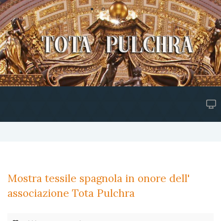
Mostra tessile spagnola in onore dell'
associazione Tota Pulchra