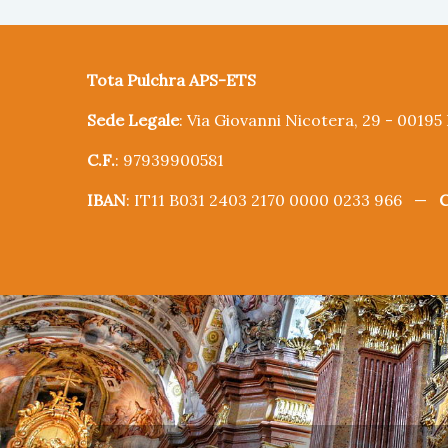
Tota Pulchra APS-ETS
Sede Legale
: Via Giovanni Nicotera, 29 - 0019
C.F.
: 97939900581
IBAN
: IT11 B031 2403 2170 0000 0233 966 —
C