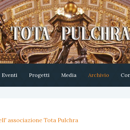
Eventi
Progetti
Media
Archivio
Con
ll' associazione Tota Pulchra