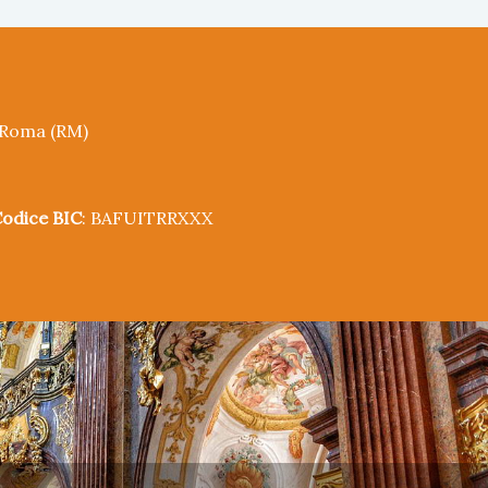
5 Roma (RM)
odice BIC
: BAFUITRRXXX