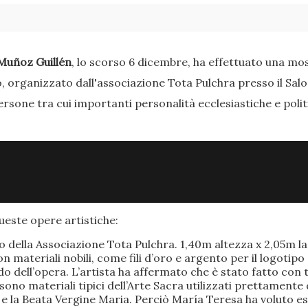
Muñoz Guillén
, lo scorso 6 dicembre, ha effettuato una most
o, organizzato dall'associazione Tota Pulchra presso il Sal
ersone tra cui importanti personalità ecclesiastiche e poli
este opere artistiche:
po della Associazione Tota Pulchra. 1,40m altezza x 2,05m 
materiali nobili, come fili d’oro e argento per il logotipo 
 dell’opera. L’artista ha affermato che è stato fatto con t
o sono materiali tipici dell’Arte Sacra utilizzati prettamen
 e la Beata Vergine Maria. Perciò María Teresa ha voluto e