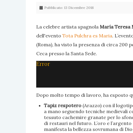
Pubblicato: 13 Dicembre 2018
La celebre artista spagnola
María Teresa 
dell'evento
Tota Pulchra es Maria
. L’event
(Roma), ha visto la presenza di circa 200 p
Ceca presso la Santa Sede.
Error
Dopo molto tempo di lavoro, ha esposto qu
Tapiz respotero
(Arazzo) con il logoti
a mano seguendo tecniche medievali con 
tessuto cachemire granate per lo sfondo
di restauri nel futuro. L’oro e l’argent
manifesta la bellezza sovrumana di Dio