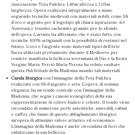
Associazione Tota Pulchra. 1,40m altezza x 2,05m
larghezza. Opera realizzata integralmente a mano
seguendo tecniche medievali con materiali nobili, come fili
d’oro e argento per il logotipo (di chiara ispirazione
Art
Nouveau
) e tessuto cachemire granate per lo sfondo
dell’opera. L’artista ha affermato che è stato fatto con
tecniche 100% artigianali con la possibilità di restauri nel
futuro. L’oro e l’argento sono materiali tipici dell’Arte
Sacra utilizzati prettamente durante il Medioevo per
rendere manifesta la bellezza sovrumana di Dio e la Beata
Vergine Maria. Perciò María Teresa ha voluto esaltare
questa
Pulchritudo
della Madonna usando tali materiali.
Casula liturgica
con l’immagine della Tota Pulchra
realizzata con fili d’argento e seta. L’opera, di somma
eleganza, ha un tondo centrale con l’immagine della
Madonna, che segue i canoni iconografici della sua
rappresentazione in colore bianco e celeste. Il tondo viene
circondato di numerose perle autentiche, smeraldi, rubini
e zaffiri, che fanno di questo abbigliamento liturgico
un’opera di altissimo valore artistico ed economico.
L’immagina della Madonna è anche circondata di fiori che
enfatizzano la sua bellezza.