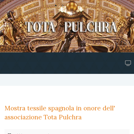
Mostra tessile spagnola in onore dell'
associazione Tota Pulchra