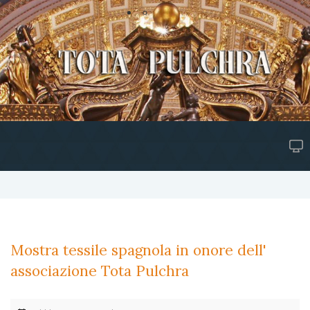
Mostra tessile spagnola in onore dell'
associazione Tota Pulchra