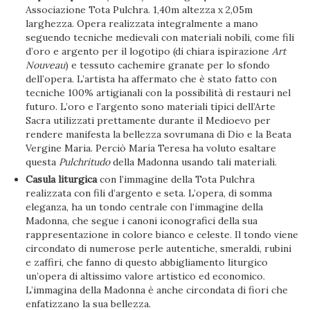
Associazione Tota Pulchra. 1,40m altezza x 2,05m
larghezza. Opera realizzata integralmente a mano
seguendo tecniche medievali con materiali nobili, come fili
d’oro e argento per il logotipo (di chiara ispirazione
Art
Nouveau
) e tessuto cachemire granate per lo sfondo
dell’opera. L’artista ha affermato che è stato fatto con
tecniche 100% artigianali con la possibilità di restauri nel
futuro. L’oro e l’argento sono materiali tipici dell’Arte
Sacra utilizzati prettamente durante il Medioevo per
rendere manifesta la bellezza sovrumana di Dio e la Beata
Vergine Maria. Perciò María Teresa ha voluto esaltare
questa
Pulchritudo
della Madonna usando tali materiali.
Casula liturgica
con l’immagine della Tota Pulchra
realizzata con fili d’argento e seta. L’opera, di somma
eleganza, ha un tondo centrale con l’immagine della
Madonna, che segue i canoni iconografici della sua
rappresentazione in colore bianco e celeste. Il tondo viene
circondato di numerose perle autentiche, smeraldi, rubini
e zaffiri, che fanno di questo abbigliamento liturgico
un’opera di altissimo valore artistico ed economico.
L’immagina della Madonna è anche circondata di fiori che
enfatizzano la sua bellezza.