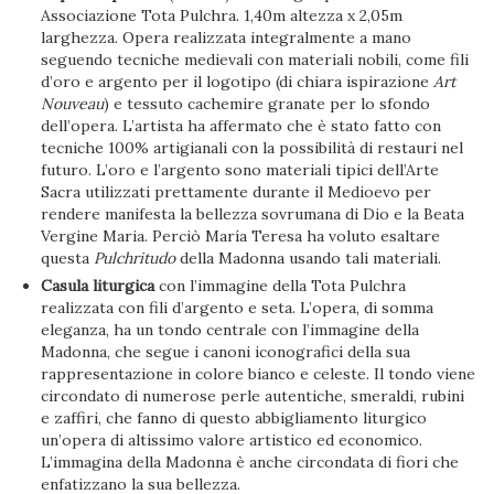
Associazione Tota Pulchra. 1,40m altezza x 2,05m
larghezza. Opera realizzata integralmente a mano
seguendo tecniche medievali con materiali nobili, come fili
d’oro e argento per il logotipo (di chiara ispirazione
Art
Nouveau
) e tessuto cachemire granate per lo sfondo
dell’opera. L’artista ha affermato che è stato fatto con
tecniche 100% artigianali con la possibilità di restauri nel
futuro. L’oro e l’argento sono materiali tipici dell’Arte
Sacra utilizzati prettamente durante il Medioevo per
rendere manifesta la bellezza sovrumana di Dio e la Beata
Vergine Maria. Perciò María Teresa ha voluto esaltare
questa
Pulchritudo
della Madonna usando tali materiali.
Casula liturgica
con l’immagine della Tota Pulchra
realizzata con fili d’argento e seta. L’opera, di somma
eleganza, ha un tondo centrale con l’immagine della
Madonna, che segue i canoni iconografici della sua
rappresentazione in colore bianco e celeste. Il tondo viene
circondato di numerose perle autentiche, smeraldi, rubini
e zaffiri, che fanno di questo abbigliamento liturgico
un’opera di altissimo valore artistico ed economico.
L’immagina della Madonna è anche circondata di fiori che
enfatizzano la sua bellezza.