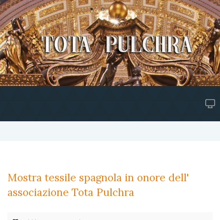
Mostra tessile spagnola in onore dell'
associazione Tota Pulchra