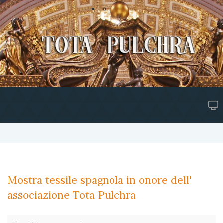
Mostra tessile spagnola in onore dell'
associazione Tota Pulchra