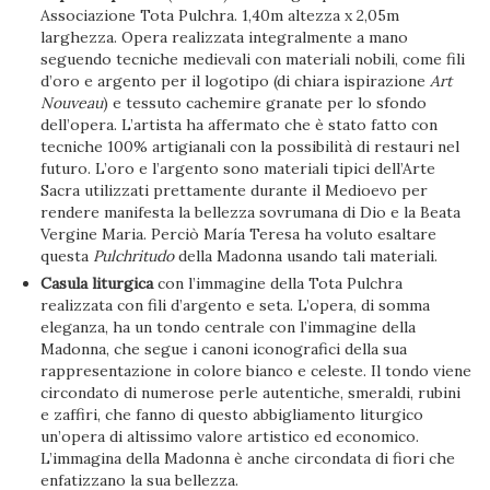
Associazione Tota Pulchra. 1,40m altezza x 2,05m
larghezza. Opera realizzata integralmente a mano
seguendo tecniche medievali con materiali nobili, come fili
d’oro e argento per il logotipo (di chiara ispirazione
Art
Nouveau
) e tessuto cachemire granate per lo sfondo
dell’opera. L’artista ha affermato che è stato fatto con
tecniche 100% artigianali con la possibilità di restauri nel
futuro. L’oro e l’argento sono materiali tipici dell’Arte
Sacra utilizzati prettamente durante il Medioevo per
rendere manifesta la bellezza sovrumana di Dio e la Beata
Vergine Maria. Perciò María Teresa ha voluto esaltare
questa
Pulchritudo
della Madonna usando tali materiali.
Casula liturgica
con l’immagine della Tota Pulchra
realizzata con fili d’argento e seta. L’opera, di somma
eleganza, ha un tondo centrale con l’immagine della
Madonna, che segue i canoni iconografici della sua
rappresentazione in colore bianco e celeste. Il tondo viene
circondato di numerose perle autentiche, smeraldi, rubini
e zaffiri, che fanno di questo abbigliamento liturgico
un’opera di altissimo valore artistico ed economico.
L’immagina della Madonna è anche circondata di fiori che
enfatizzano la sua bellezza.