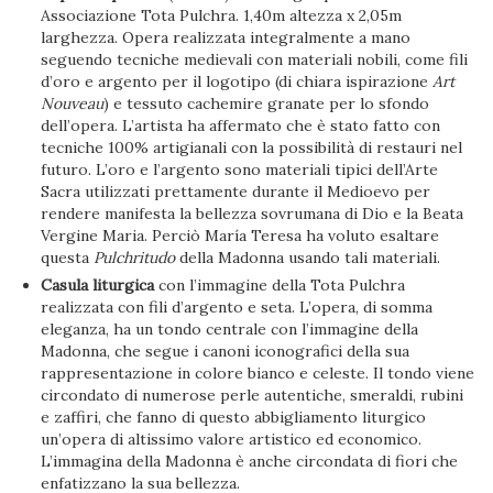
Associazione Tota Pulchra. 1,40m altezza x 2,05m
larghezza. Opera realizzata integralmente a mano
seguendo tecniche medievali con materiali nobili, come fili
d’oro e argento per il logotipo (di chiara ispirazione
Art
Nouveau
) e tessuto cachemire granate per lo sfondo
dell’opera. L’artista ha affermato che è stato fatto con
tecniche 100% artigianali con la possibilità di restauri nel
futuro. L’oro e l’argento sono materiali tipici dell’Arte
Sacra utilizzati prettamente durante il Medioevo per
rendere manifesta la bellezza sovrumana di Dio e la Beata
Vergine Maria. Perciò María Teresa ha voluto esaltare
questa
Pulchritudo
della Madonna usando tali materiali.
Casula liturgica
con l’immagine della Tota Pulchra
realizzata con fili d’argento e seta. L’opera, di somma
eleganza, ha un tondo centrale con l’immagine della
Madonna, che segue i canoni iconografici della sua
rappresentazione in colore bianco e celeste. Il tondo viene
circondato di numerose perle autentiche, smeraldi, rubini
e zaffiri, che fanno di questo abbigliamento liturgico
un’opera di altissimo valore artistico ed economico.
L’immagina della Madonna è anche circondata di fiori che
enfatizzano la sua bellezza.