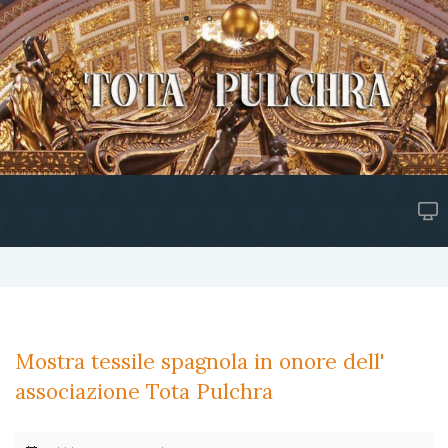
Mostra tessile spagnola in onore dell'
associazione Tota Pulchra